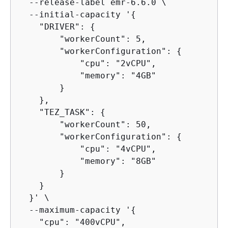
  --release-label emr-6.6.0 \

  --initial-capacity '
{
    "DRIVER": 
{
        "workerCount": 5,

        "workerConfiguration": 
{
            "cpu": "2vCPU",

            "memory": "4GB"

        }

    },

    "TEZ_TASK": 
{
        "workerCount": 50,

        "workerConfiguration": 
{
            "cpu": "4vCPU",

            "memory": "8GB"

        }

    }

  }' \

  --maximum-capacity '
{
    "cpu": "400vCPU",
