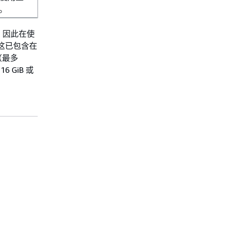
*。
吐量，因此在使
，这已包含在
（最多
 GiB 或