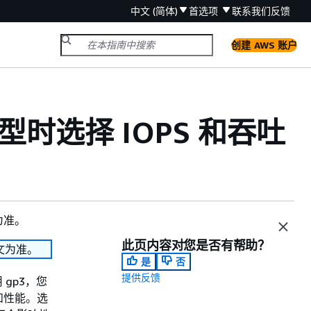
中文 (简体)
首选项
联系我们
反馈
创建 AWS 账户
卷类型时选择 IOPS 和吞吐
为准。
此页内容对您是否有帮助？
文为准。
是
否
提供反馈
 gp3，您
和性能。选