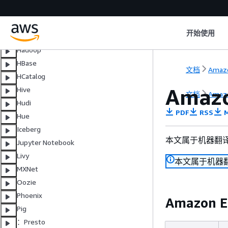
Delta Lake
Flink
开始使用
Ganglia
Hadoop
HBase
文档
Amazo
HCatalog
Amaz
Hive
文档
Amazo
Hudi
PDF
RSS
M
Hue
Iceberg
本文属于机器翻
Jupyter Notebook
Livy
本文属于机器
MXNet
Oozie
Phoenix
Amazon 
Pig
：Presto