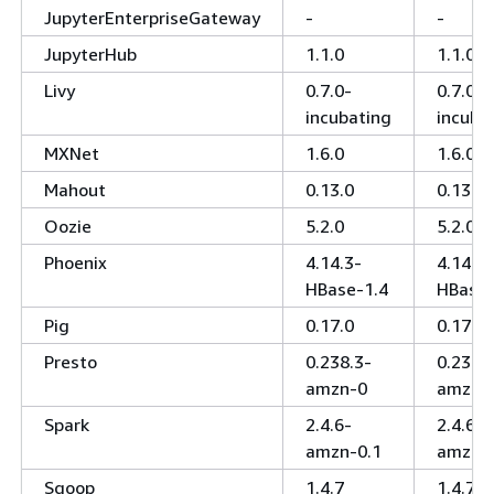
JupyterEnterpriseGateway
-
-
JupyterHub
1.1.0
1.1.0
Livy
0.7.0-
0.7.0-
incubating
incuba
MXNet
1.6.0
1.6.0
Mahout
0.13.0
0.13.0
Oozie
5.2.0
5.2.0
Phoenix
4.14.3-
4.14.3-
HBase-1.4
HBase-
Pig
0.17.0
0.17.0
Presto
0.238.3-
0.238.
amzn-0
amzn-
Spark
2.4.6-
2.4.6-
amzn-0.1
amzn-
Sqoop
1.4.7
1.4.7