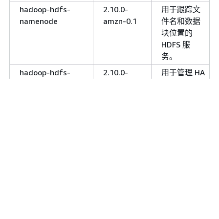
hadoop-hdfs-
2.10.0-
用于跟踪文
namenode
amzn-0.1
件名和数据
块位置的
HDFS 服
务。
hadoop-hdfs-
2.10.0-
用于管理 HA
journalnode
amzn-0.1
集群上的
Hadoop 文
件系统日志
的 HDFS 服
务。
hadoop-httpfs-
2.10.0-
用于 HDFS
server
amzn-0.1
操作的
HTTP 终端
节点。
hadoop-kms-
2.10.0-
基于
server
amzn-0.1
Hadoop 的