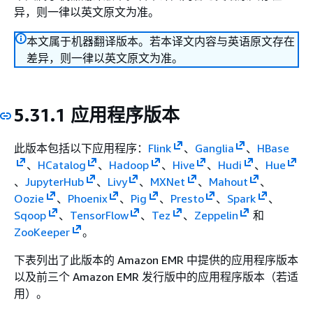
异，则一律以英文原文为准。
本文属于机器翻译版本。若本译文内容与英语原文存在
差异，则一律以英文原文为准。
5.31.1 应用程序版本
此版本包括以下应用程序：
Flink
、
Ganglia
、
HBase
、
HCatalog
、
Hadoop
、
Hive
、
Hudi
、
Hue
、
JupyterHub
、
Livy
、
MXNet
、
Mahout
、
Oozie
、
Phoenix
、
Pig
、
Presto
、
Spark
、
Sqoop
、
TensorFlow
、
Tez
、
Zeppelin
和
ZooKeeper
。
下表列出了此版本的 Amazon EMR 中提供的应用程序版本
以及前三个 Amazon EMR 发行版中的应用程序版本（若适
用）。