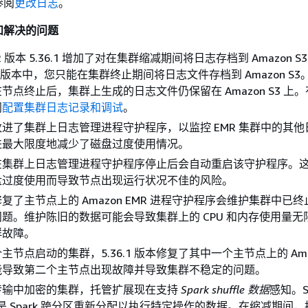
参阅
更改日志
。
和解决的问题
MR 版本 5.36.1 增加了对在集群缩减期间将日志存档到 Amazon S
x 版本中，您只能在集群终止期间将日志文件存档到 Amazon S
节点终止后，集群上生成的日志文件仍保留在 Amazon S3 上
阅
配置集群日志记录和调试
。
 版本改进了集群上日志管理进程守护程序，以监控 EMR 集群中的其
进最大限度地减少了磁盘过度使用情况。
 版本在集群上日志管理进程守护程序停止后会自动重启该守护程序。
盘过度使用而导致节点出现运行状况不佳的风险。
版本修复了主节点上的 Amazon EMR 进程守护程序会维护集群中已
题。维护陈旧的数据可能会导致集群上的 CPU 和内存使用量无
群故障。
节点启动的集群，5.36.1 版本修复了其中一个主节点上的 Amaz
能导致第二个主节点出现故障并导致集群不稳定的问题。
传输中加密的集群，托管扩展现在支持
Spark shuffle 数据
感知。Sp
 数据是 Spark 跨分区重新分配以执行特定操作的数据。在缩减期间