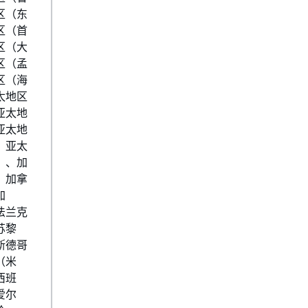
区（东
区（首
区（大
区（孟
区（海
太地区
亚太地
亚太地
、亚太
）、加
、加拿
加
法兰克
苏黎
斯德哥
（米
西班
爱尔