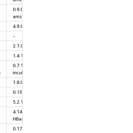
0.9.0-
amzn-0
4.9.0
-
2.1.0
1.4.1
0.7.1-
g
incubating
1.8.0
0.13.0
5.2.1
4.14.3-
HBase-1.4
0.17.0