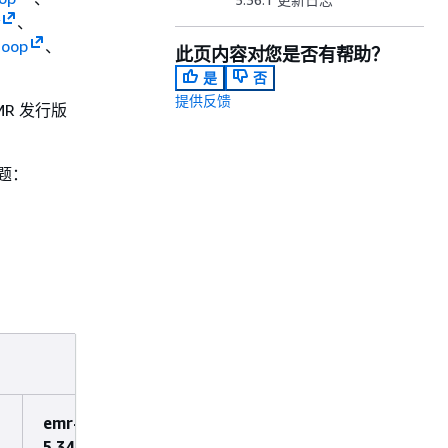
、
oop
、
此页内容对您是否有帮助？
是
否
提供反馈
MR 发行版
主题：
emr-
5.34.0