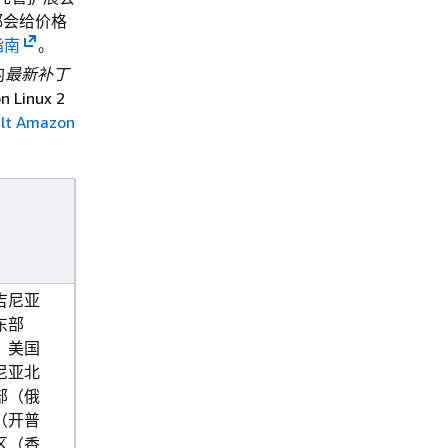
都会给价格
指南
。
的
最新补丁
Linux 2
ult Amazon
吉尼亚
东部
、美国
尼亚北
部（俄
（开普
区（香