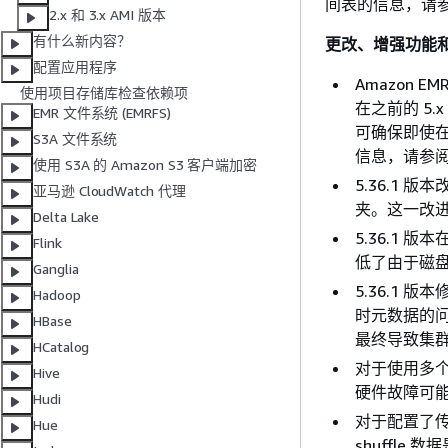
间表的信息，请
2.x 和 3.x AMI 版本
有什么新内容？
更改、增强功能
配置应用程序
Amazon E
使用项目存储库检查依赖项
在之前的 5.
EMR 文件系统 (EMRFS)
可确保即使在
S3A 文件系统
信息，请参
使用 S3A 的 Amazon S3 客户端加密
5.36.1
亚马逊 CloudWatch 代理
夹。这一改
Delta Lake
5.36.1
Flink
低了由于磁
Ganglia
5.36.1 
Hadoop
时元数据的问
HBase
最终导致集
HCatalog
对于使用多个主
Hive
硬件故障可
Hudi
对于配置了
Hue
shuffle