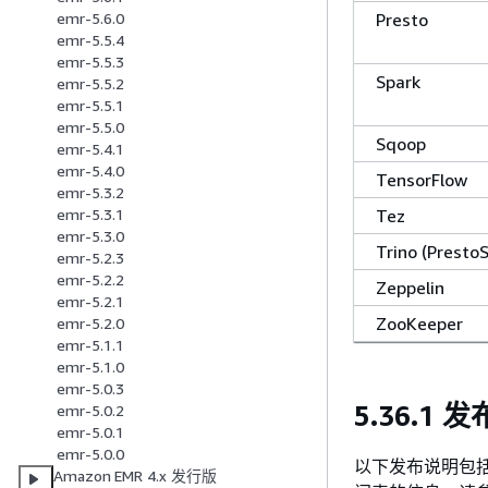
Presto
emr-5.6.0
emr-5.5.4
emr-5.5.3
Spark
emr-5.5.2
emr-5.5.1
emr-5.5.0
Sqoop
emr-5.4.1
emr-5.4.0
TensorFlow
emr-5.3.2
Tez
emr-5.3.1
emr-5.3.0
Trino (Presto
emr-5.2.3
emr-5.2.2
Zeppelin
emr-5.2.1
ZooKeeper
emr-5.2.0
emr-5.1.1
emr-5.1.0
emr-5.0.3
5.36.1 
emr-5.0.2
emr-5.0.1
emr-5.0.0
以下发布说明包括有关
Amazon EMR 4.x 发行版