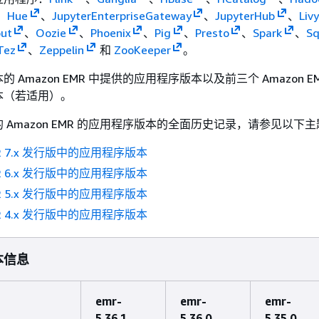
、
Hue
、
JupyterEnterpriseGateway
、
JupyterHub
、
Livy
ut
、
Oozie
、
Phoenix
、
Pig
、
Presto
、
Spark
、
Sq
Tez
、
Zeppelin
和
ZooKeeper
。
 Amazon EMR 中提供的应用程序版本以及前三个 Amazon E
本（若适用）。
 Amazon EMR 的应用程序版本的全面历史记录，请参见以下
MR 7.x 发行版中的应用程序版本
MR 6.x 发行版中的应用程序版本
MR 5.x 发行版中的应用程序版本
MR 4.x 发行版中的应用程序版本
本信息
emr-
emr-
emr-
5.36.1
5.36.0
5.35.0