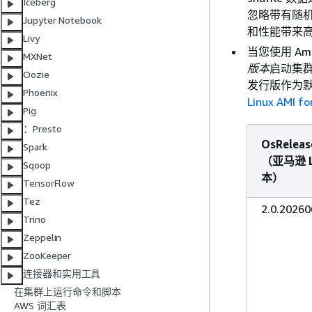
Iceberg
忽略带有随
Jupyter Notebook
和性能带来
Livy
当您使用 Ama
MXNet
版本
启动集群时，
Oozie
发行版作为默认
Phoenix
Linux AMI f
Pig
：Presto
OsReleas
Spark
（亚马逊 L
Sqoop
本）
TensorFlow
Tez
2.0.20260
Trino
Zeppelin
ZooKeeper
连接器和实用工具
在集群上运行命令和脚本
AWS 词汇表