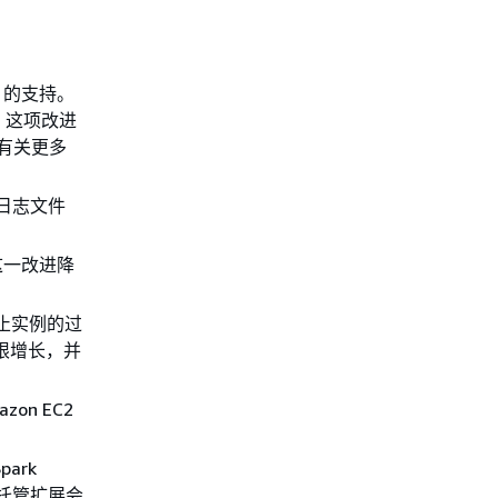
3 的支持。
3。这项改进
。有关更多
他日志文件
这一改进降
终止实例的过
限增长，并
on EC2
ark
，托管扩展会