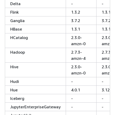
Delta
-
-
Flink
1.3.2
1.3.1
Ganglia
3.7.2
3.7.2
HBase
1.3.1
1.3.1
HCatalog
2.3.0-
2.3.0-
amzn-0
amzn-
Hadoop
2.7.3-
2.7.3-
amzn-4
amzn-
Hive
2.3.0-
2.3.0-
amzn-0
amzn-
Hudi
-
-
Hue
4.0.1
3.12.0
Iceberg
-
-
JupyterEnterpriseGateway
-
-