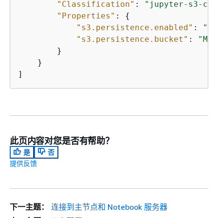
"Classification"
: 
"jupyter-s3-con
"Properties"
: 
{
"s3.persistence.enabled"
: 
"tr
"s3.persistence.bucket"
: 
"MyJ
        }

    }

]
此页内容对您是否有帮助？
是
否
提供反馈
下一主题：
连接到主节点和 Notebook 服务器