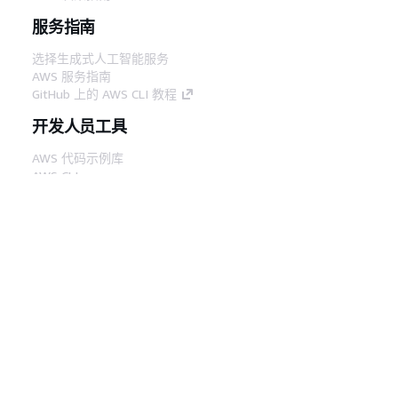
服务指南
选择生成式人工智能服务
AWS 服务指南
GitHub 上的 AWS CLI 教程
开发人员工具
AWS 代码示例库
AWS CLI
AWS 构建者中心
AWS 开发人员工具博客
有用的链接
下载 AWS 文档 MCP 服务器
登录 AWS 管理控制台
AWS re:Post
隐私
网站条款
Cookie 首选项
© 2026,
Amazon Web Services, Inc. 或其附属公司。保留所有