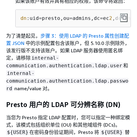
如果该账户有效并具有相应的权限，该命令将返回：
dn
:uid=presto,ou=admins,dc=ec
2
,dc=inte
为了清楚起见，
步骤 3：使用 LDAP 的 Presto 属性创建配
置 JSON
中的示例配置包含该账户，但 5.10.0 示例除外，
该发行版不支持该账户。如果 LDAP 服务器使用匿名绑
定，请移除
internal-
和
communication.authentication.ldap.user
internal-
communication.authentication.ldap.passwo
name/value 对。
rd
Presto 用户的 LDAP 可分辨名称 (DN)
当您为 Presto 指定 LDAP 配置时，您可以指定一种绑定模
式，该模式包括组织单位 (OU) 和其他域组件 (DCs)。
在密码身份验证期间，Presto 将
替
$
{
USER}
$
{
USER}