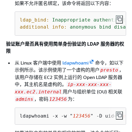
如果不允许匿名绑定，该命令将返回以下内容：
ldap_bind:
Inappropriate
authenticatio
additional info:
anonymous
bind
disall
验证账户是否具有使用简单身份验证的 LDAP 服务器的权
限
从 Linux 客户端中使用
ldapwhoami
命令，如以下
示例所示。该示例使用了一个虚构的用户
，
presto
该用户存储在 EC2 实例上运行的 Open LDAP 服务器
中，其主机名是虚构的。
ip-xxx-xxx-xxx-
用户与组织单位 (OU) 相关联
xxx.ec2.internal
，密码
为：
admins
123456
ldapwhoami -x -w "
123456
" -D uid=
prest