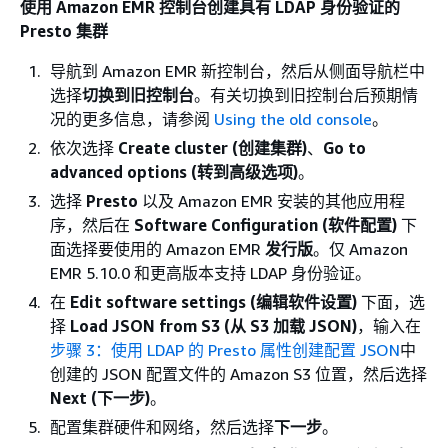
使用 Amazon EMR 控制台创建具有 LDAP 身份验证的
Presto 集群
导航到 Amazon EMR 新控制台，然后从侧面导航栏中
选择
切换到旧控制台
。有关切换到旧控制台后预期情
况的更多信息，请参阅
Using the old console
。
依次选择
Create cluster (创建集群)
、
Go to
advanced options (转到高级选项)
。
选择
Presto
以及 Amazon EMR 安装的其他应用程
序，然后在
Software Configuration (软件配置)
下
面选择要使用的 Amazon EMR
发行版
。仅 Amazon
EMR 5.10.0 和更高版本支持 LDAP 身份验证。
在
Edit software settings (编辑软件设置)
下面，选
择
Load JSON from S3 (从 S3 加载 JSON)
，输入在
步骤 3：使用 LDAP 的 Presto 属性创建配置 JSON
中
创建的 JSON 配置文件的 Amazon S3 位置，然后选择
Next (下一步)
。
配置集群硬件和网络，然后选择
下一步
。