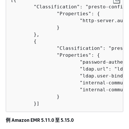
        "Classification": "presto-config",
                "Properties": 
{
                        "http-server.auth
                }

        },

{
                "Classification": "presto
                "Properties": 
{
                        "password-authent
                        "ldap.url": "ldap
                        "ldap.user-bind-p
                        "internal-communi
                        "internal-communi
                }

        }]
例 Amazon EMR 5.11.0 至 5.15.0