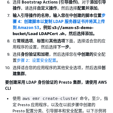
选择
Bootstrap Actions (引导操作)
。对于
添加引导
操作
，请选择
自定义操作
，然后选择
配置并添加
。
输入引导操作的
名称
，输入您在中创建的
脚本位置
步
骤 4：创建脚本以复制 LDAP 服务器证书并将其上传
到 Amazon S3
，例如
s3://amzn-s3-demo-
bucket/Load LDAPCert .sh
，然后选择添加。
在
常规选项
、
标签
和
其他选项
下面，选择适合您的应
用程序的设置，然后选择
下一步
。
选择
身份验证和加密
，然后选择您在
中创建的
安全配
置
步骤 2：设置安全配置
。
选择适合您的应用程序的其他安全选项，然后选择
创
建集群
。
要创建采用 LDAP 身份验证的 Presto 集群，请使用 AWS
CLI
使用
命令。至少，指
aws emr create-cluster
定 Presto 应用程序，以及在以前步骤中创建的
Presto 配置分类、引导脚本和安全配置。以下示例将