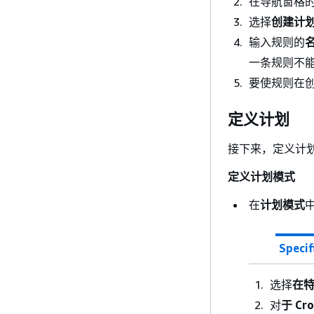
在导航窗格的
选择
创建计
输入规则的
一条规则不能
要使规则在
定义计划
接下来，定义计
定义计划模式
在
计划模式
Specif
选择
在特
对
于 Cr