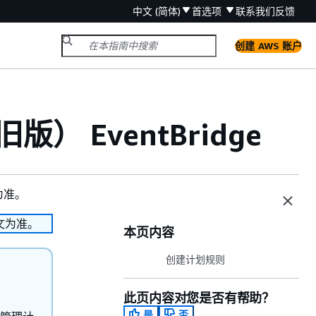
中文 (简体)
首选项
联系我们
反馈
创建 AWS 账户
） EventBridge
为准。
文为准。
本页内容
创建计划规则
此页内容对您是否有帮助？
是
否