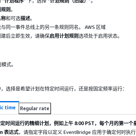
 “
计划程序
” 下，选择 “
计划规则（旧版）
”。
划规则
。
名称
和可选
描述
。
与同一事件总线上的另一条规则同名。 AWS 区域
创建后立即生效，请确保
启用计划规则
选项处于启用状态。
划模式。
中，选择是希望计划在特定时间运行，还是按固定频率运行：
ic time
Regular rate
定时间运行的精细计划，例如上午 8:00 PST，每个月的第一个
on 表达式
，请指定字段以定义 EventBridge 应用于确定何时执