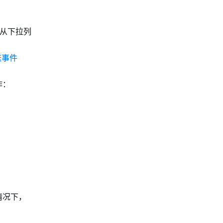
从下拉列
送事件
作：
情况下，