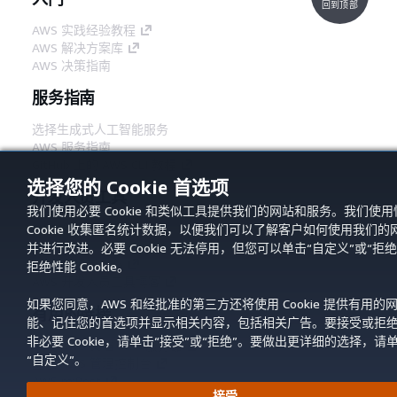
回到顶部
AWS 实践经验教程
AWS 解决方案库
AWS 决策指南
服务指南
选择生成式人工智能服务
AWS 服务指南
GitHub 上的 AWS CLI 教程
选择您的 Cookie 首选项
开发人员工具
我们使用必要 Cookie 和类似工具提供我们的网站和服务。我们使用
AWS 代码示例库
Cookie 收集匿名统计数据，以便我们可以了解客户如何使用我们的
AWS CLI
并进行改进。必要 Cookie 无法停用，但您可以单击“自定义”或“拒绝
AWS 构建者中心
拒绝性能 Cookie。
AWS 开发人员工具博客
如果您同意，AWS 和经批准的第三方还将使用 Cookie 提供有用的
有用的链接
能、记住您的首选项并显示相关内容，包括相关广告。要接受或拒
非必要 Cookie，请单击“接受”或“拒绝”。要做出更详细的选择，请
下载 AWS 文档 MCP 服务器
“自定义”。
登录 AWS 管理控制台
AWS re:Post
接受