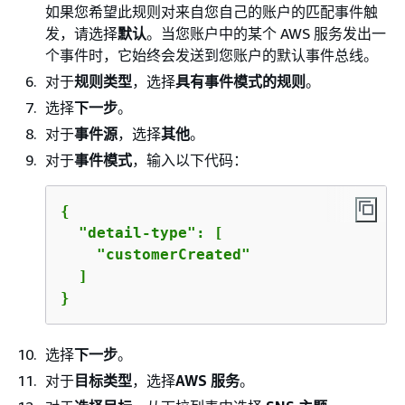
如果您希望此规则对来自您自己的账户的匹配事件触
发，请选择
默认
。当您账户中的某个 AWS 服务发出一
个事件时，它始终会发送到您账户的默认事件总线。
对于
规则类型
，选择
具有事件模式的规则
。
选择
下一步
。
对于
事件源
，选择
其他
。
对于
事件模式
，输入以下代码：
{
  "detail-type": [

    "customerCreated"

  ]

}
选择
下一步
。
对于
目标类型
，选择
AWS 服务
。