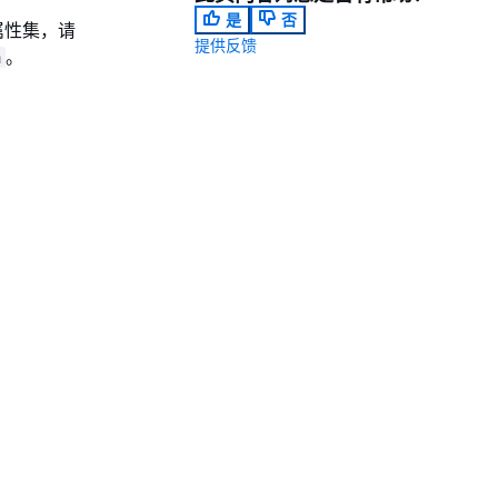
是
否
属性集，请
提供反馈
。
n