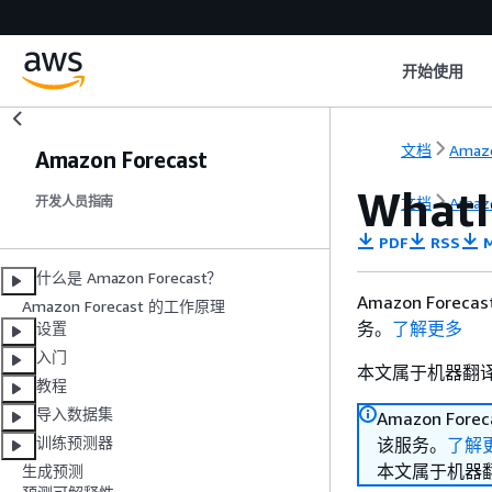
开始使用
文档
Amazo
Amazon Forecast
WhatI
文档
Amazo
开发人员指南
PDF
RSS
M
什么是 Amazon Forecast？
Amazon For
Amazon Forecast 的工作原理
务。
了解更多
设置
入门
本文属于机器翻
教程
导入数据集
Amazon Fo
训练预测器
该服务。
了解
本文属于机器
生成预测