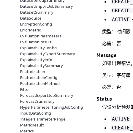
DatasetGroupSummary
CREATE_
DatasetImportJobSummary
CREATE_
DatasetSummary
DataSource
ACTIVE
EncryptionConfig
ErrorMetric
类型：时间戳
EvaluationParameters
EvaluationResult
必需：否
ExplainabilityConfig
ExplainabilityExportSummary
Message
ExplainabilityInfo
如果出现错误
ExplainabilitySummary
Featurization
类型：字符串
FeaturizationConfig
FeaturizationMethod
必需：否
Filter
ForecastExportJobSummary
Status
ForecastSummary
假设分析预测
HyperParameterTuningJobConfig
InputDataConfig
ACTIVE
IntegerParameterRange
MetricResult
CREATE_
Metrics