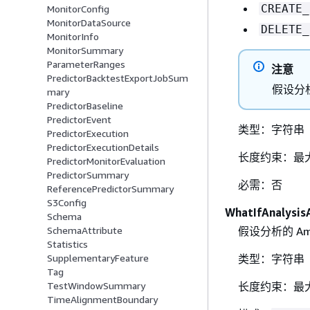
CREATE_
MonitorConfig
MonitorDataSource
DELETE_
MonitorInfo
MonitorSummary
ParameterRanges
注意
PredictorBacktestExportJobSum
假设分
mary
PredictorBaseline
PredictorEvent
类型：字符串
PredictorExecution
PredictorExecutionDetails
长度约束：最大
PredictorMonitorEvaluation
PredictorSummary
必需：否
ReferencePredictorSummary
S3Config
WhatIfAnalysis
Schema
假设分析的 A
SchemaAttribute
Statistics
类型：字符串
SupplementaryFeature
Tag
长度约束：最大
TestWindowSummary
TimeAlignmentBoundary