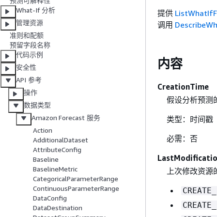
预测可解释性
What-If 分析
提供
ListWhatIf
管理资源
调用
DescribeWh
准则和配额
预留字段名称
代码示例
内容
安全性
API 参考
CreationTime
操作
假设分析预测
数据类型
Amazon Forecast 服务
类型：时间戳
Action
必需：否
AdditionalDataset
AttributeConfig
LastModificati
Baseline
BaselineMetric
上次修改资源
CategoricalParameterRange
ContinuousParameterRange
CREATE_
DataConfig
CREATE_
DataDestination