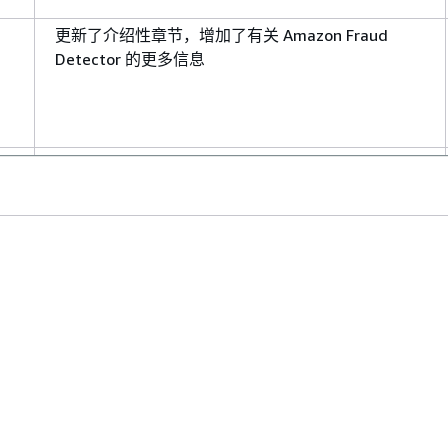
更新了介绍性章节，增加了有关 Amazon Fraud
Detector 的更多信息
允许丰富您提供的部分原始数据，以提高使用这些数
据元素且在 2022 年 2 月 8 日之前训练的模型的性
能。
使用选择
退出政策
选择不使用您的事件数据来开发或
提高 Amazon Fraud Detector 的质量。
防
创建策略以防止第三方或跨服务实体操纵有权代表其
行事的实体，以获取对您账户中资源的访问权限。
开发人员工具