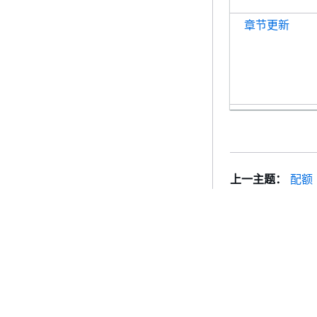
章节更新
变量富集
上一主题：
配额
选择退出政策
混乱的副手预
入门
服务指南