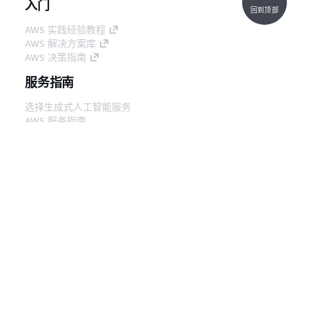
入门
回到顶部
AWS 实践经验教程
AWS 解决方案库
AWS 决策指南
服务指南
选择生成式人工智能服务
AWS 服务指南
GitHub 上的 AWS CLI 教程
开发人员工具
AWS 代码示例库
AWS CLI
AWS 构建者中心
AWS 开发人员工具博客
有用的链接
下载 AWS 文档 MCP 服务器
登录 AWS 管理控制台
AWS re:Post