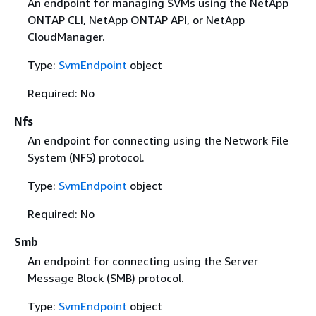
An endpoint for managing SVMs using the NetApp
ONTAP CLI, NetApp ONTAP API, or NetApp
CloudManager.
Type:
SvmEndpoint
object
Required: No
Nfs
An endpoint for connecting using the Network File
System (NFS) protocol.
Type:
SvmEndpoint
object
Required: No
Smb
An endpoint for connecting using the Server
Message Block (SMB) protocol.
Type:
SvmEndpoint
object