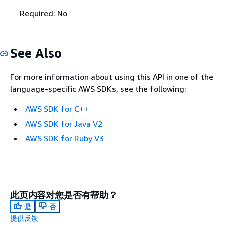
Required: No
See Also
For more information about using this API in one of the
language-specific AWS SDKs, see the following:
AWS SDK for C++
AWS SDK for Java V2
AWS SDK for Ruby V3
此页内容对您是否有帮助？
是
否
提供反馈