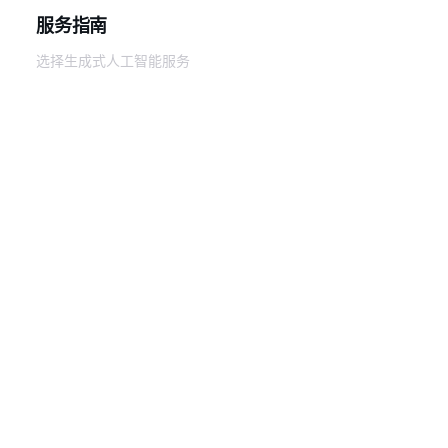
服务指南
选择生成式人工智能服务
AWS 服务指南
GitHub 上的 AWS CLI 教程
开发人员工具
AWS 代码示例库
AWS CLI
AWS 构建者中心
AWS 开发人员工具博客
有用的链接
下载 AWS 文档 MCP 服务器
登录 AWS 管理控制台
AWS re:Post
隐私
网站条款
Cookie 首选项
© 2026,
Amazon Web Services, Inc. 或其附属公司。保留所有