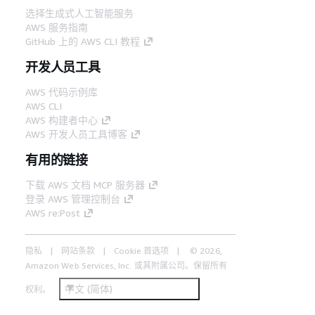
选择生成式人工智能服务
AWS 服务指南
GitHub 上的 AWS CLI 教程
开发人员工具
AWS 代码示例库
AWS CLI
AWS 构建者中心
AWS 开发人员工具博客
有用的链接
下载 AWS 文档 MCP 服务器
登录 AWS 管理控制台
AWS re:Post
隐私
网站条款
Cookie 首选项
© 2026,
Amazon Web Services, Inc. 或其附属公司。保留所有
中文 (简体)
权利。