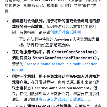
的优先级（如最低延迟、成本和可用性）寻找“最佳”放
置。
创建游戏会话队列，用于将新的游戏会话与可用的游
戏服务器一起放置。
队列是游戏会话放置的主要机
制。有关指南，请参阅
创建游戏会话队列
。
至少在队列中将您的 Anywhere 实例集添加为目
标。所有其他设置都是可选的。
在后端服务代码中，将
CreateGameSession()
调用转换为
。
StartGameSessionPlacement()
请参阅
Create a game session in a multi-location
queue
。
创建一个机制，用于在游戏会话准备好加入时通知游
戏客户端。
在开发过程中，你可以通过致电来轮询游
戏会话状态 DescribeGameSessionPlacement。但
是，在使用队列处理大量数据之前，您需要启用事件
通知。请参阅
请参阅设置游戏会话置放通知。
。
（可选）
添加 FlexMatch 对战组件。
有关指导，请参