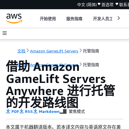
中文 (简体)
首选项
联系
开始使用
服务指南
开发人员工具
文档
Amazon GameLift Servers
托管指南
借助 Amazon
文档
Amazon GameLift Servers
托管指南
GameLift Servers
Anywhere 进行托管
的开发路线图
PDF
RSS
Markdown
聚焦模式
本文属于机器翻译版本。若本译文内容与英语原文存在差