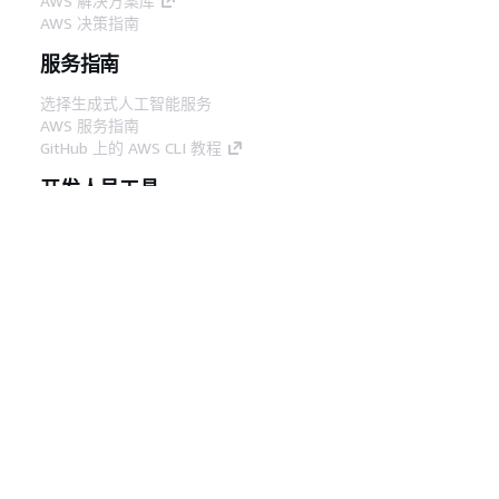
AWS 解决方案库
AWS 决策指南
服务指南
选择生成式人工智能服务
AWS 服务指南
GitHub 上的 AWS CLI 教程
开发人员工具
AWS 代码示例库
AWS CLI
AWS 构建者中心
AWS 开发人员工具博客
有用的链接
下载 AWS 文档 MCP 服务器
登录 AWS 管理控制台
AWS re:Post
隐私
网站条款
Cookie 首选项
© 2026,