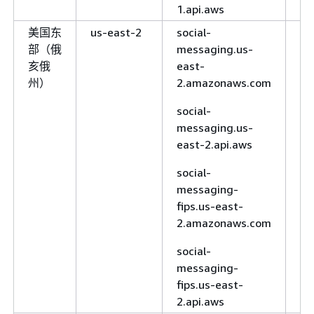
1.api.aws
欧洲地区
eu-
sms-voice.eu-
（法兰克
central-1
central-
美国东
us-east-2
social-
版
福）
1.amazonaws.com
部（俄
messaging.us-
更
亥俄
east-
sms-voice.eu-
州）
2.amazonaws.com
central-1.api.aws
social-
欧洲地区
eu-west-1
sms-voice.eu-
messaging.us-
（爱尔
west-
east-2.api.aws
兰）
1.amazonaws.com
social-
sms-voice.eu-
messaging-
west-1.api.aws
fips.us-east-
欧洲地区
eu-west-2
sms-voice.eu-
2.amazonaws.com
（伦敦）
west-
2.amazonaws.com
social-
messaging-
sms-voice.eu-
fips.us-east-
west-2.api.aws
2.api.aws