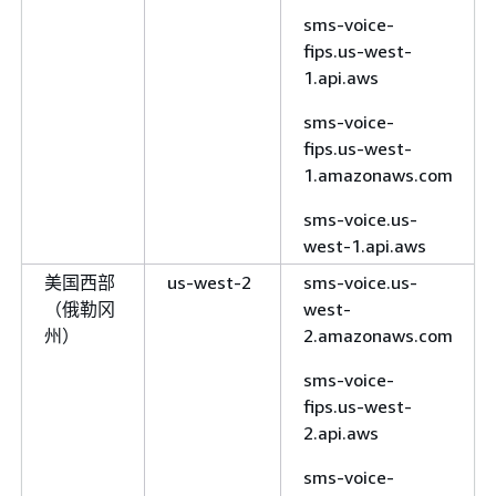
sms-voice-
fips.us-west-
1.api.aws
sms-voice-
fips.us-west-
1.amazonaws.com
sms-voice.us-
west-1.api.aws
美国西部
us-west-2
sms-voice.us-
（俄勒冈
west-
州）
2.amazonaws.com
sms-voice-
fips.us-west-
2.api.aws
sms-voice-