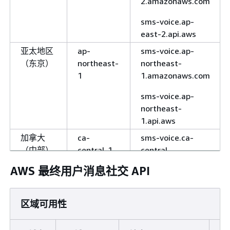
2.amazonaws.com
sms-voice.ap-
east-2.api.aws
亚太地区
ap-
sms-voice.ap-
（东京）
northeast-
northeast-
1
1.amazonaws.com
sms-voice.ap-
northeast-
1.api.aws
加拿大
ca-
sms-voice.ca-
（中部）
central-1
central-
1.amazonaws.com
AWS 最终用户消息社交 API
sms-voice-
fips.ca-central-
区域可用性
1.api.aws
sms-voice-