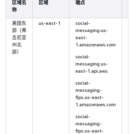
区域名
区域
端点
Wh
fips.ca-central-
称
A
1.amazonaws.com
美国东
us-east-1
social-
版
sms-voice.ca-
部（弗
messaging.us-
更
central-1.api.aws
吉尼亚
east-
加拿大西
ca-west-1
sms-voice.ca-
州北
1.amazonaws.com
部（卡尔
west-
部）
加里）
1.amazonaws.com
social-
messaging.us-
sms-voice-
east-1.api.aws
fips.ca-west-
1.api.aws
social-
messaging-
sms-voice-
fips.us-east-
fips.ca-west-
1.amazonaws.com
1.amazonaws.com
social-
sms-voice.ca-
messaging-
west-1.api.aws
fips.us-east-