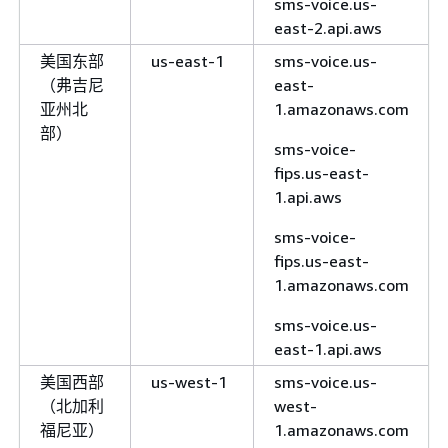
sms-voice.us-
east-2.api.aws
美国东部
us-east-1
sms-voice.us-
（弗吉尼
east-
亚州北
1.amazonaws.com
部）
sms-voice-
fips.us-east-
1.api.aws
sms-voice-
fips.us-east-
1.amazonaws.com
sms-voice.us-
east-1.api.aws
美国西部
us-west-1
sms-voice.us-
（北加利
west-
福尼亚）
1.amazonaws.com