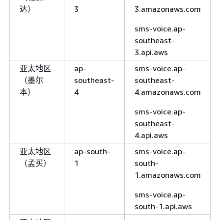
达）
3
3.amazonaws.com
sms-voice.ap-
southeast-
3.api.aws
亚太地区
ap-
sms-voice.ap-
（墨尔
southeast-
southeast-
本）
4
4.amazonaws.com
sms-voice.ap-
southeast-
4.api.aws
亚太地区
ap-south-
sms-voice.ap-
（孟买）
1
south-
1.amazonaws.com
sms-voice.ap-
south-1.api.aws