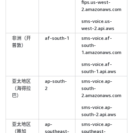
fips.us-west-
2.amazonaws.com
sms-voice.us-
west-2.api.aws
非洲（开
af-south-1
sms-voice.af-
普敦）
south-
1.amazonaws.com
sms-voice.af-
south-1.api.aws
亚太地区
ap-south-
sms-voice.ap-
（海得拉
2
south-
巴）
2.amazonaws.com
sms-voice.ap-
south-2.api.aws
亚太地区
ap-
sms-voice.ap-
（雅加
southeast-
southeast-