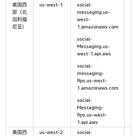
欧洲地区
eu-south-
sms-voice.eu-
美国西
us-west-1
social-
版
（米兰）
1
south-
部（北
messaging.us-
更
1.amazonaws.com
加利福
west-
尼亚）
1.amazonaws.com
sms-voice.eu-
south-1.api.aws
social-
欧洲地区
eu-west-3
sms-voice.eu-
Messaging.us-
（巴黎）
west-
west-1.api.aws
3.amazonaws.com
social-
sms-voice.eu-
messaging-
west-3.api.aws
fips.us-west-
1.amazonaws.com
欧洲（西
eu-south-
sms-voice.eu-
班牙）
2
south-
social-
2.amazonaws.com
Messaging-
fips.us-west-
sms-voice.eu-
1.api.aws
south-2.api.aws
美国西
us-west-2
social-
版
欧洲地区
eu-north-1
sms-voice.eu-