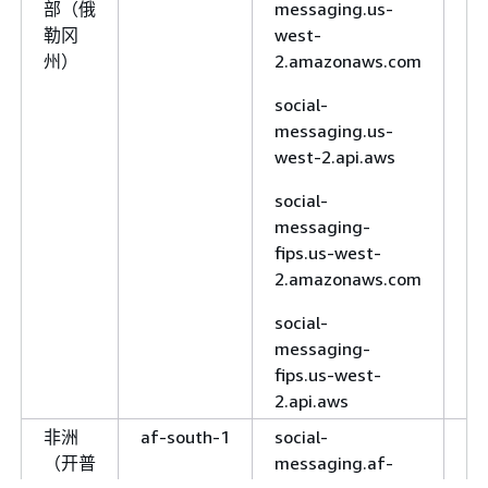
部（俄
messaging.us-
更
（斯德哥
north-
勒冈
west-
尔摩）
1.amazonaws.com
州）
2.amazonaws.com
sms-voice.eu-
social-
north-1.api.aws
messaging.us-
欧洲（苏
eu-
sms-voice.eu-
west-2.api.aws
黎世）
central-2
central-
2.amazonaws.com
social-
messaging-
sms-voice.eu-
fips.us-west-
central-2.api.aws
2.amazonaws.com
以色列
il-central-
sms-voice.il-
social-
（特拉维
1
central-
messaging-
夫）
1.amazonaws.com
fips.us-west-
sms-voice.il-
2.api.aws
central-1.api.aws
非洲
af-south-1
social-
版
墨西哥
mx-
sms-voice.mx-
（开普
messaging.af-
更
（中部）
central-1
central-