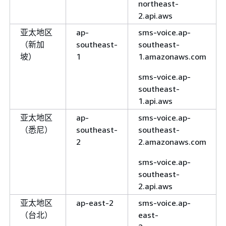
northeast-
2.api.aws
亚太地区
ap-
sms-voice.ap-
（新加
southeast-
southeast-
坡）
1
1.amazonaws.com
sms-voice.ap-
southeast-
1.api.aws
亚太地区
ap-
sms-voice.ap-
（悉尼）
southeast-
southeast-
2
2.amazonaws.com
sms-voice.ap-
southeast-
2.api.aws
亚太地区
ap-east-2
sms-voice.ap-
（台北）
east-