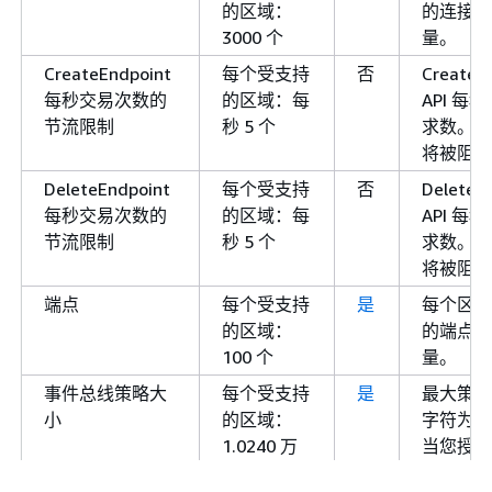
兰）
6
6.amazonaws.com
的区域：
的连接的
3000 个
量。
events.ap-
CreateEndpoint
每个受支持
southeast-
否
CreateE
每秒交易次数的
的区域：每
6.api.aws
API 每
节流限制
秒 5 个
求数。额
亚太地区
ap-
events.ap-
将被阻止
（大阪）
northeast-
northeast-
DeleteEndpoint
3
每个受支持
3.amazonaws.com
否
DeleteE
每秒交易次数的
的区域：每
API 每
events.ap-
节流限制
秒 5 个
求数。额
northeast-
将被阻止
3.api.aws
端点
每个受支持
是
每个区域
亚太地区
ap-
events.ap-
的区域：
的端点的
（首尔）
northeast-
northeast-
100 个
量。
2
2.amazonaws.com
事件总线策略大
每个受支持
是
最大策略
events.ap-
小
的区域：
字符为单
northeast-
1.0240 万
当您授予
2.api.aws
个
账户的访