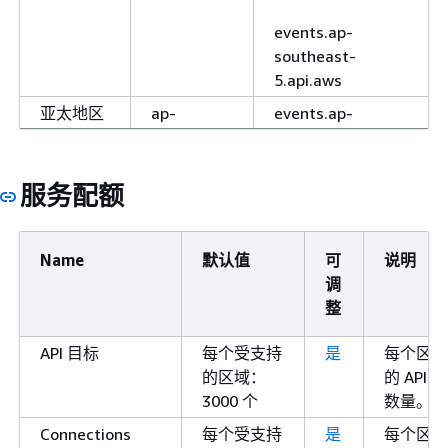
events.ap-
southeast-
5.api.aws
亚太地区
ap-
events.ap-
（墨尔
southeast-
southeast-
本）
4
4.amazonaws.com
服务配额
events.ap-
southeast-
4.api.aws
Name
默认值
可
说明
亚太地区
ap-south-
events.ap-south-
调
（孟买）
1
1.amazonaws.com
整
events.ap-south-
API 目标
每个受支持
是
每个区域
1.api.aws
的区域：
的 API
3000 个
数量。
亚太地区
ap-
events.ap-
（新西
southeast-
southeast-
Connections
每个受支持
是
每个区域