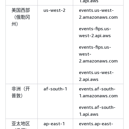
1.api.aws
美国西部
us-west-2
events.us-west-
（俄勒冈
2.amazonaws.com
州）
events-fips.us-
west-2.api.aws
events-fips.us-
west-
2.amazonaws.com
events.us-west-
2.api.aws
非洲（开
af-south-1
events.af-south-
普敦）
1.amazonaws.com
events.af-south-
1.api.aws
亚太地区
ap-east-1
events.ap-east-