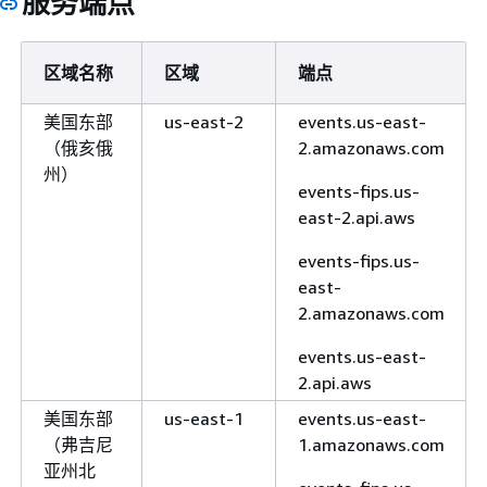
服务端点
区域名称
区域
端点
美国东部
us-east-2
events.us-east-
（俄亥俄
2.amazonaws.com
州）
events-fips.us-
east-2.api.aws
events-fips.us-
east-
2.amazonaws.com
events.us-east-
2.api.aws
美国东部
us-east-1
events.us-east-
（弗吉尼
1.amazonaws.com
亚州北