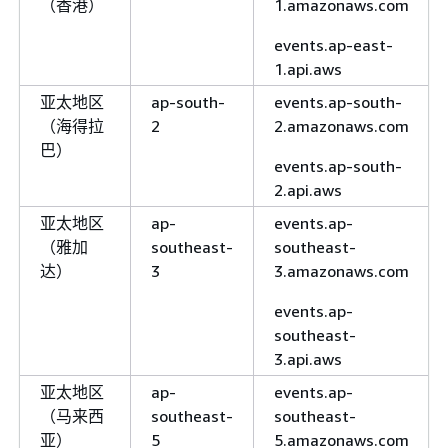
（香港）
1.amazonaws.com
events.ap-east-
1.api.aws
亚太地区
ap-south-
events.ap-south-
（海得拉
2
2.amazonaws.com
巴）
events.ap-south-
2.api.aws
亚太地区
ap-
events.ap-
（雅加
southeast-
southeast-
达）
3
3.amazonaws.com
events.ap-
southeast-
3.api.aws
亚太地区
ap-
events.ap-
（马来西
southeast-
southeast-
亚）
5
5.amazonaws.com