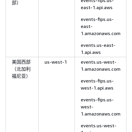
events-fips.us-
部）
east-1.api.aws
events-fips.us-
east-
1.amazonaws.com
events.us-east-
1.api.aws
美国西部
us-west-1
events.us-west-
（北加利
1.amazonaws.com
福尼亚）
events-fips.us-
west-1.api.aws
events-fips.us-
west-
1.amazonaws.com
events.us-west-