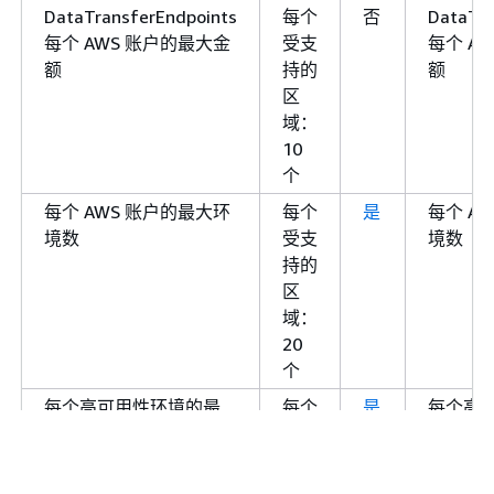
DataTransferEndpoints
每个
否
DataTra
每个 AWS 账户的最大金
受支
每个 A
额
持的
额
区
域：
10
个
每个 AWS 账户的最大环
每个
是
每个 A
境数
受支
境数
持的
区
域：
20
个
每个高可用性环境的最
每个
是
每个高
大实例数
受支
大实例
持的
区