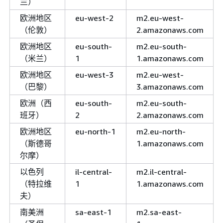
兰）
欧洲地区
eu-west-2
m2.eu-west-
（伦敦）
2.amazonaws.com
欧洲地区
eu-south-
m2.eu-south-
（米兰）
1
1.amazonaws.com
欧洲地区
eu-west-3
m2.eu-west-
（巴黎）
3.amazonaws.com
欧洲（西
eu-south-
m2.eu-south-
班牙）
2
2.amazonaws.com
欧洲地区
eu-north-1
m2.eu-north-
（斯德哥
1.amazonaws.com
尔摩）
以色列
il-central-
m2.il-central-
（特拉维
1
1.amazonaws.com
夫）
南美洲
sa-east-1
m2.sa-east-