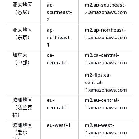
亚太地区
ap-
m2.ap-southeast-
（悉尼）
southeast-
2.amazonaws.com
2
亚太地区
ap-
m2.ap-northeast-
（东京）
northeast-
1.amazonaws.com
1
加拿大
ca-
m2.ca-central-
（中部）
central-1
1.amazonaws.com
m2-fips.ca-
central-
1.amazonaws.com
欧洲地区
eu-
m2.eu-central-
（法兰克
central-1
1.amazonaws.com
福）
欧洲地区
eu-west-1
m2.eu-west-
（爱尔
1.amazonaws.com