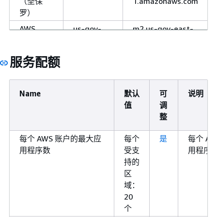
（圣保
1.amazonaws.com
罗）
AWS
us-gov-
m2.us-gov-east-
GovCloud
east-1
1.amazonaws.com
(US-East)
服务配额
m2-fips.us-gov-
east-
1.amazonaws.com
Name
默认
可
说明
AWS
us-gov-
m2.us-gov-west-
值
调
GovCloud
west-1
1.amazonaws.com
整
(US-
m2-fips.us-gov-
West)
每个 AWS 账户的最大应
每个
是
每个 A
west-
用程序数
受支
用程序
1.amazonaws.com
持的
区
域：
20
个