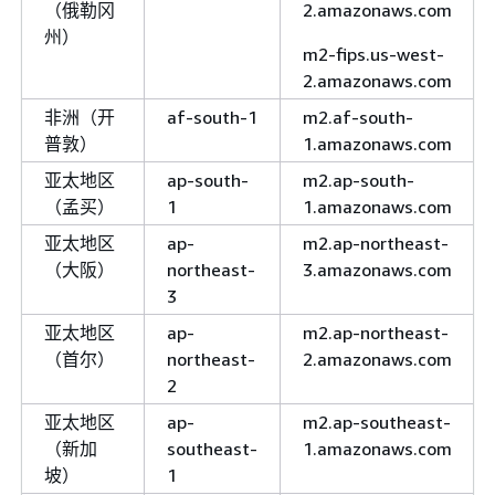
（俄勒冈
2.amazonaws.com
州）
m2-fips.us-west-
2.amazonaws.com
非洲（开
af-south-1
m2.af-south-
普敦）
1.amazonaws.com
亚太地区
ap-south-
m2.ap-south-
（孟买）
1
1.amazonaws.com
亚太地区
ap-
m2.ap-northeast-
（大阪）
northeast-
3.amazonaws.com
3
亚太地区
ap-
m2.ap-northeast-
（首尔）
northeast-
2.amazonaws.com
2
亚太地区
ap-
m2.ap-southeast-
（新加
southeast-
1.amazonaws.com
坡）
1