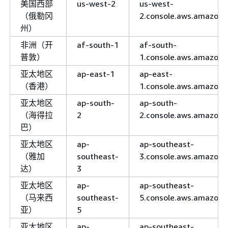
美国西部
us-west-2
us-west-
（俄勒冈
2.console.aws.amazon
州）
非洲（开
af-south-1
af-south-
普敦）
1.console.aws.amazon
亚太地区
ap-east-1
ap-east-
（香港）
1.console.aws.amazon
亚太地区
ap-south-
ap-south-
（海得拉
2
2.console.aws.amazon
巴）
亚太地区
ap-
ap-southeast-
（雅加
southeast-
3.console.aws.amazon
达）
3
亚太地区
ap-
ap-southeast-
（马来西
southeast-
5.console.aws.amazon
亚）
5
亚太地区
ap-
ap-southeast-