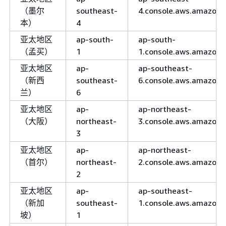
（墨尔
southeast-
4.console.aws.amazon
本）
4
亚太地区
ap-south-
ap-south-
（孟买）
1
1.console.aws.amazon
亚太地区
ap-
ap-southeast-
（新西
southeast-
6.console.aws.amazon
兰）
6
亚太地区
ap-
ap-northeast-
（大阪）
northeast-
3.console.aws.amazon
3
亚太地区
ap-
ap-northeast-
（首尔）
northeast-
2.console.aws.amazon
2
亚太地区
ap-
ap-southeast-
（新加
southeast-
1.console.aws.amazon
坡）
1