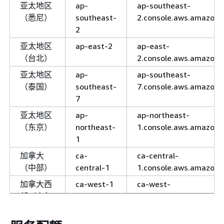
亚太地区
ap-
ap-southeast-
（悉尼）
southeast-
2.console.aws.amazon
2
亚太地区
ap-east-2
ap-east-
（台北）
2.console.aws.amazon
亚太地区
ap-
ap-southeast-
（泰国）
southeast-
7.console.aws.amazon
7
亚太地区
ap-
ap-northeast-
（东京）
northeast-
1.console.aws.amazon
1
加拿大
ca-
ca-central-
（中部）
central-1
1.console.aws.amazon
加拿大西
ca-west-1
ca-west-
部（卡尔
1.console.aws.amazon
加里）