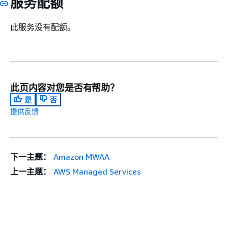
服务配额
欧洲地区
eu-
eu-central-
（法兰克
central-1
1.console.aws.amazon
福）
此服务没有配额。
欧洲地区
eu-west-1
eu-west-
（爱尔
1.console.aws.amazon
兰）
欧洲地区
eu-west-2
eu-west-
此页内容对您是否有帮助？
（伦敦）
2.console.aws.amazon
是
否
提供反馈
欧洲地区
eu-south-
eu-south-
（米兰）
1
1.console.aws.amazon
欧洲地区
eu-west-3
eu-west-
（巴黎）
3.console.aws.amazon
下一主题：
Amazon MWAA
欧洲（西
eu-south-
eu-south-
上一主题：
AWS Managed Services
班牙）
2
2.console.aws.amazon
欧洲地区
eu-north-1
eu-north-
（斯德哥
1.console.aws.amazon
尔摩）