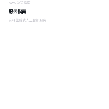
AWS 决策指南
服务指南
选择生成式人工智能服务
AWS 服务指南
GitHub 上的 AWS CLI 教程
开发人员工具
AWS 代码示例库
AWS CLI
AWS 构建者中心
AWS 开发人员工具博客
有用的链接
下载 AWS 文档 MCP 服务器
登录 AWS 管理控制台
AWS re:Post
隐私
网站条款
Cookie 首选项
© 2026,
Amazon Web Services, Inc. 或其附属公司。保留所有