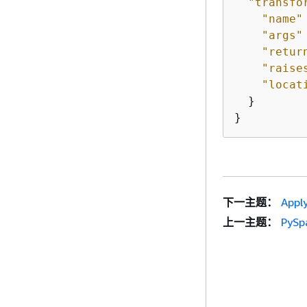
"transfo
"name"
"args"
"retur
"raise
"locat
  }

}
下一主题：
Appl
上一主题：
PySp