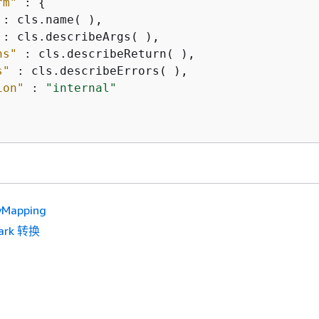
rm"
 : 
{
 : cls.name( ),

 : cls.describeArgs( ),

ns"
 : cls.describeReturn( ),

s"
 : cls.describeErrors( ),

ion"
 : 
"internal"
yMapping
ark 转换