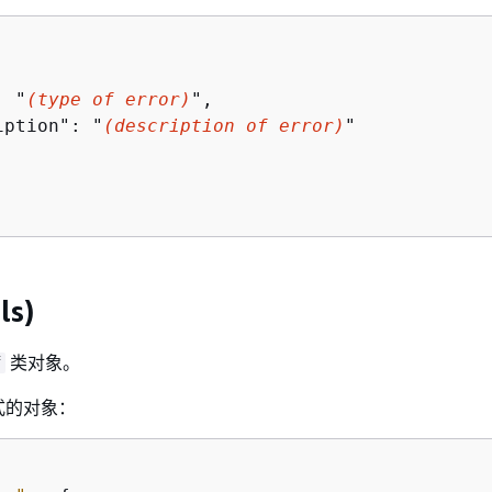
: "
(type of error)
",

iption": "
(description of error)
"

ls)
类对象。
f
式的对象：