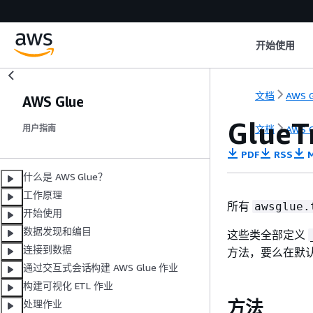
开始使用
文档
AWS G
AWS Glue
Glue
文档
AWS G
用户指南
PDF
RSS
M
什么是 AWS Glue？
工作原理
所有
awsglue.
开始使用
数据发现和编目
这些类全部定义
连接到数据
方法，要么在默
通过交互式会话构建 AWS Glue 作业
构建可视化 ETL 作业
方法
处理作业