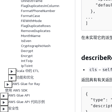
UnnestFrame
    "defau
FlagDuplicatesInColumn
FormatPhoneNumber
  },

FormatCase
...

FillWithMode
]
FlagDuplicateRows
RemoveDuplicates
MonthName
在未实现它的派
IsEven
CryptographicHash
Decrypt
Encrypt
describeR
IntToIp
IpToInt
–
cls
sel
Scala 中的 ETL
功能和优化
返回具有有关返
AWS Glue for Ray
使用 AWS SDK
{
AWS Glue API
  "type": 
AWS Glue API 代码示例
  "descrip
安全性
}