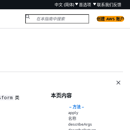
中文 (简体)
首选项
联系我们
反馈
创建 AWS 账户
本页内容
类
sform
– 方法 –
apply
名称
describeArgs
describeReturn