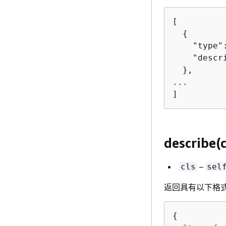
[

{
    "type"
    "descr
  },

...

]
describe(c
–
cls
sel
返回具有以下格
{