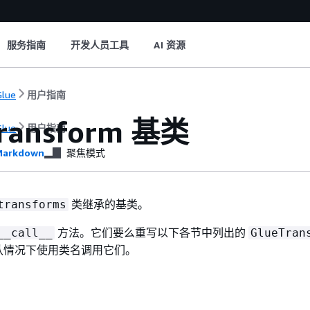
服务指南
开发人员工具
AI 资源
lue
用户指南
Transform 基类
lue
用户指南
arkdown
聚焦模式
类继承的基类。
transforms
方法。它们要么重写以下各节中列出的
__call__
GlueTran
认情况下使用类名调用它们。