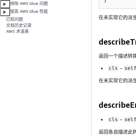
排除 AWS Glue 问题
提高 AWS Glue 性能
在未实现它的派
已知问题
文档历史记录
AWS 术语表
describeT
返回一个描述转
–
cls
sel
在未实现它的派
describeEr
–
cls
sel
返回各自描述此