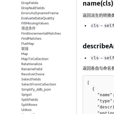
name(cls)
DropFields
DropNullFields
ErrorsAsDynamicFrame
返回派生的转换
EvaluateDataQuality
FillMissingValues
–
cls
sel
筛选条件
FindIncrementalMatches
FindMatches
FlatMap
describeA
联接
Map
–
cls
sel
MapToCollection
Relationalize
返回各自与命名
RenameField
ResolveChoice
SelectFields
[

SelectFromCollection
{
Simplify_ddb_json
Spigot
    "name"
SplitFields
    "type"
SplitRows
    "descr
Unbox
    "optio