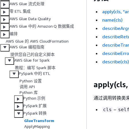
AWS Glue 流式处理
apply(cls, *a
零 ETL 集成
AWS Glue Data Quality
name(cls)
AWS Glue 中的 Amazon Q 数据集成
describeArgs
编排
describeRetu
AWS Glue 的 AWS CloudFormation
describeTra
AWS Glue 编程指南
describeErro
提供您自己的自定义脚本
AWS Glue for Spark
describe(cls)
教程：编写 Spark 脚本
PySpark 中的 ETL
Python 设置
apply(cls,
调用 API
Python 库
通过调用转换类
Python 示例
PySpark 扩展
–
cls
sel
PySpark 转换
GlueTransform
ApplyMapping