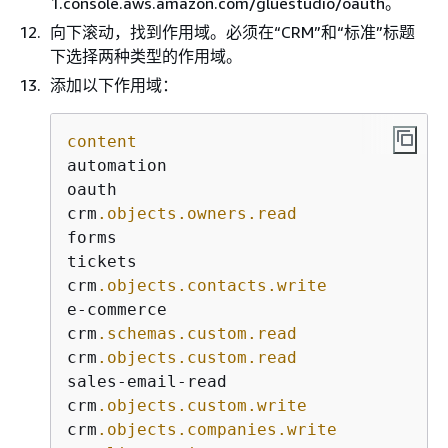
1.console.aws.amazon.com/gluestudio/oauth。
向下滚动，找到作用域。必须在“CRM”和“标准”标题
下选择两种类型的作用域。
添加以下作用域：
content
automation

oauth

crm
.objects
.owners
.read
forms

tickets

crm
.objects
.contacts
.write
e-commerce

crm
.schemas
.custom
.read
crm
.objects
.custom
.read
sales-email-read

crm
.objects
.custom
.write
crm
.objects
.companies
.write