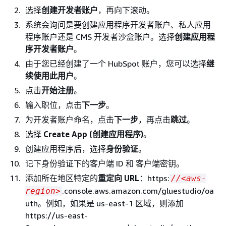
选择
创建开发者账户
，再向下滚动。
系统会询问是要创建应用程序开发者账户、私人应用
程序账户还是 CMS 开发者沙盒账户。选择
创建应用程
序开发者账户
。
由于您已经创建了一个 HubSpot 账户，您可以选择
继
续使用此用户
。
点击
开始注册
。
输入职位，点击
下一步
。
为开发者账户命名，点击
下一步
，再点击
跳过
。
选择
Create App (创建应用程序)
。
创建应用程序后，选择
身份验证
。
记下身份验证下的客户端 ID 和 客户端密钥。
添加所在地区特定的
重定向 URL
：https:
//<aws-
.console.aws.amazon.com/gluestudio/oa
region>
uth。例如，如果是 us-east-1 区域，则添加
https://us-east-