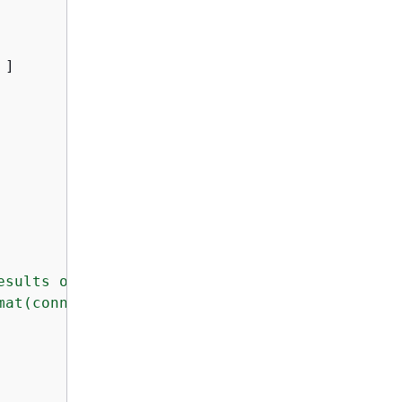
 ]

sults of detect to S3 location

mat(connectionType="
s3
", options=JsonOptions(