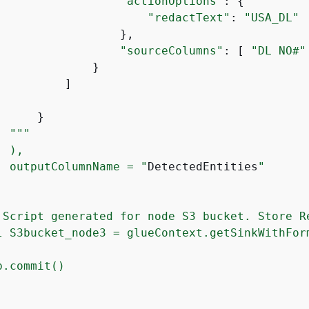
"actionOptions"
: 
{
"redactText"
: 
"USA_DL"
                  },

"sourceColumns"
: [ 
"DL NO#"
             }

         ]

     }

""
"

 ),

  outputColumnName = "
DetectedEntities
"

 Script generated for node S3 bucket. Store Re
l S3bucket_node3 = glueContext.getSinkWithFor
.commit()

          
