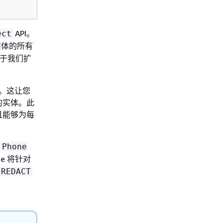
API。
ect
实体的所有
于我们扩
。这让您
的实体。此
且能够为每
是
Phone
ue 将针对
REDACT