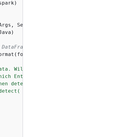
park)

Args, Seq(
"JOB_NAME"
).toArray)

ava)

 DataFrame from data stored in S3.
ormat(formatOptions=JsonOptions(
""
"
{
"
quoteCha
ata. Will run detect API for the DataFrame

ich EntityType are being detected

en detected. 

etect(
