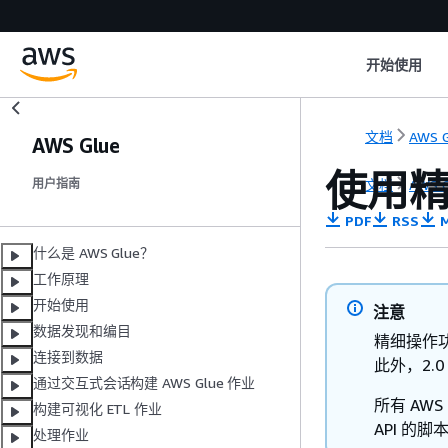
开始使用
文档
AWS G
AWS Glue
使用
文档
AWS G
用户指南
PDF
RSS
M
什么是 AWS Glue？
工作原理
开始使用
注意
数据发现和编目
精细操作功能仅
连接到数据
此外，2.
通过交互式会话构建 AWS Glue 作业
所有 AWS
构建可视化 ETL 作业
API 的脚
处理作业