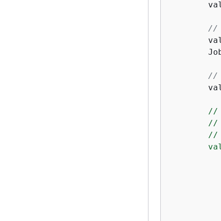
        va
//
        va
        Jo
//
        va
        //
        //
        //
        va
          
          
          