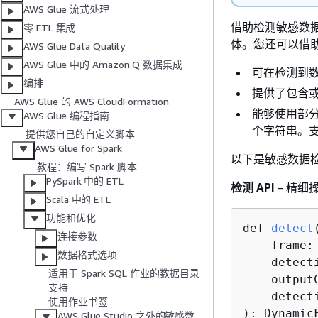
AWS Glue 流式处理
借助检测敏感数据
零 ETL 集成
体。您还可以借
AWS Glue Data Quality
AWS Glue 中的 Amazon Q 数据集成
可在检测到
编排
提供了包含
AWS Glue 的 AWS CloudFormation
能够使用部
AWS Glue 编程指南
个字符串。
提供您自己的自定义脚本
AWS Glue for Spark
以下是敏感数据检
教程：编写 Spark 脚本
PySpark 中的 ETL
检测 API
– 精细
Scala 中的 ETL
功能和优化
def 
detect
(
连接参数
    frame: 
数据格式选项
    detect
适用于 Spark SQL 作业的数据目录
    output
支持
    detect
使用作业书签
)
: Dynamic
AWS Glue Studio 之外的敏感数