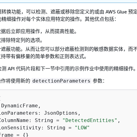
转换功能，可以检测、遮蔽或移除您定义的或由 AWS Glue 预
助精细操作对每个实体应用特定的操作。其他优点包括：
数据后立即应用操作，从而提高性能。
或排除特定列的选项。
分遮蔽功能。从而让您可以部分遮蔽检测到的敏感数据实体，而
支持带有偏移量的简单参数和正则表达式。
测 API 代码片段和下一节中引用的示例作业中使用的精细操作
操作将使用新的
参数：
detectionParameters


DynamicFrame,

ionParameters: JsonOptions,

ColumnName: String = 
"DetectedEntities"
,

ionSensitivity: String = 
"LOW"
Frame =
{
}               
