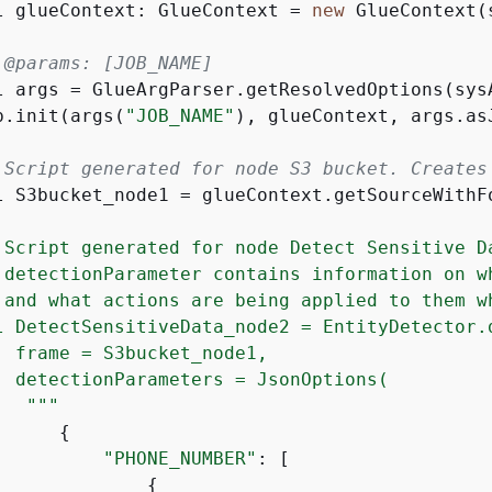
l glueContext: GlueContext = 
new
 GlueContext(s
 @params: [JOB_NAME]
l args = GlueArgParser.getResolvedOptions(sys
b.init(args(
"JOB_NAME"
), glueContext, args.asJ
 Script generated for node S3 bucket. Creates
l S3bucket_node1 = glueContext.getSourceWithF
 Script generated for node Detect Sensitive D
 detectionParameter contains information on wh
 and what actions are being applied to them wh
l DetectSensitiveData_node2 = EntityDetector.d
  frame = S3bucket_node1, 

  detectionParameters = JsonOptions(

   "
""
{
"PHONE_NUMBER"
: [

{