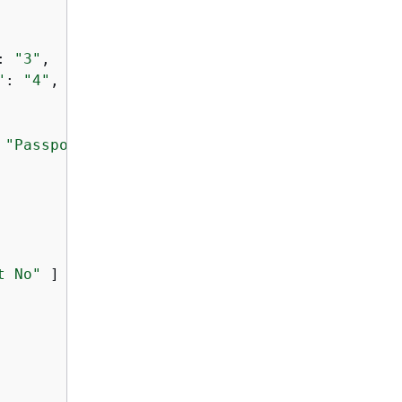
: 
"3"
,

"
: 
"4"
,

 
"Passport No"
, 
"DL NO#"
 ]

t No"
 ]
