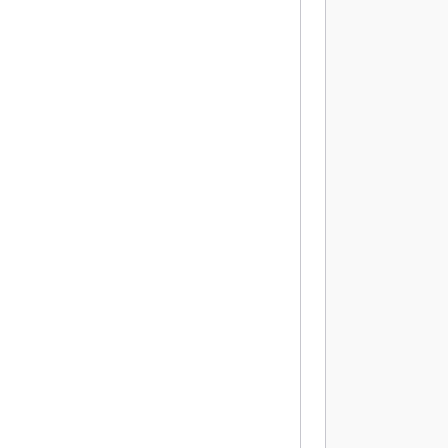
          
           
           
           
           