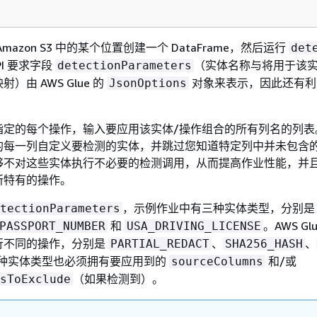
mazon S3 中的某个位置创建一个 DataFrame，然后运行
det
PI 要求字段
（实体名称与将用于该
detectionParameters
）由 AWS Glue 的
对象来表示，因此还有利
JsonOptions
。
指定的每个操作，输入要应用该实体/操作组合的所有列名的列表
的每一列自定义要检测的实体，并跳过您知道特定列中并未包含
够不对这些实体执行不必要的检测调用，从而提高作业性能，并
所特有的操作。
，示例作业中有三种实体类型，分别
tectionParameters
和
。AWS Gl
PASSPORT_NUMBER
USA_DRIVING_LICENSE
行不同的操作，分别是
、
、
PARTIAL_REDACT
SHA256_HASH
种实体类型也必须拥有要应用到的
和/或
sourceColumns
（如果检测到）。
sToExclude