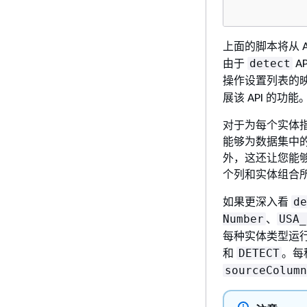
上面的脚本将从 A
由于
A
detect
操作设置列表的映射
展该 API 的功能
对于为每个实体
能够为数据集中
外，这还让您能
个列和实体组合
如果更深入看
de
、
Number
USA_
每种实体类型运
和
。每
DETECT
sourceColumn