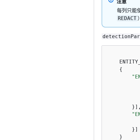
注意
每列只能
REDACT
detectionPar
    ENTITY
{
"E
    		ColumnSpecs,

    		ActionOptionsMap

        }],
"E
    		...

        }]

    }      