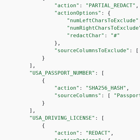
"action"
: 
"PARTIAL_REDACT"
,

"actionOptions"
: 
{
"numLeftCharsToExclude"
"numRightCharsToExclude
"redactChar"
: 
"#"
                  },

"sourceColumnsToExclude"
: [
             }

         ],

"USA_PASSPORT_NUMBER"
: [

{
"action"
: 
"SHA256_HASH"
,

"sourceColumns"
: [ 
"Passpor
             }

         ],

"USA_DRIVING_LICENSE"
: [

{
"action"
: 
"REDACT"
,
