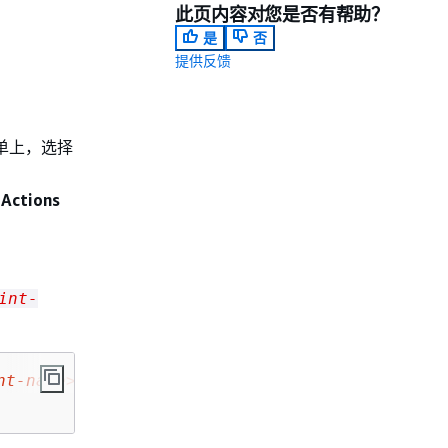
此页内容对您是否有帮助？
是
否
提供反馈
。
单上，选择
在
Actions
int-
nt-name>
 --run-id 
<blueprint-run-id>