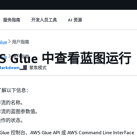
服务指南
开发人员工具
AI 资源
lue
用户指南
S Glue 中查看蓝图运行
lue
用户指南
arkdown
聚焦模式
了解以下信息：
作流的名称。
作流的蓝图参数值。
操作的状态。
ue 控制台、AWS Glue API 或 AWS Command Line Interfac