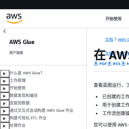
开始使用
文档
AWS G
AWS Glue
在 AW
文档
AWS G
用户指南
PDF
RSS
M
什么是 AWS Glue？
工作原理
查看蓝图运行，
开始使用
数据发现和编目
已创建的工
连接到数据
用于创建工
通过交互式会话构建 AWS Glue 作业
工作流创建
构建可视化 ETL 作业
您可以使用 AWS Gl
处理作业