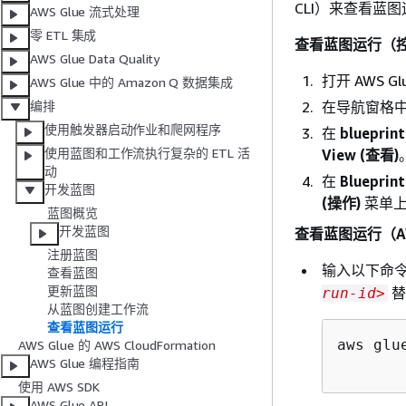
CLI）来查看蓝
AWS Glue 流式处理
零 ETL 集成
查看蓝图运行（
AWS Glue Data Quality
打开 AWS 
AWS Glue 中的 Amazon Q 数据集成
在导航窗格
编排
使用触发器启动作业和爬网程序
在
bluepri
使用蓝图和工作流执行复杂的 ETL 活
View (查看)
动
在
Bluepri
开发蓝图
(操作)
菜单
蓝图概览
开发蓝图
查看蓝图运行（AW
注册蓝图
输入以下命
查看蓝图
更新蓝图
替
run-id>
从蓝图创建工作流
查看蓝图运行
aws glu
AWS Glue 的 AWS CloudFormation
AWS Glue 编程指南
使用 AWS SDK
AWS Glue API