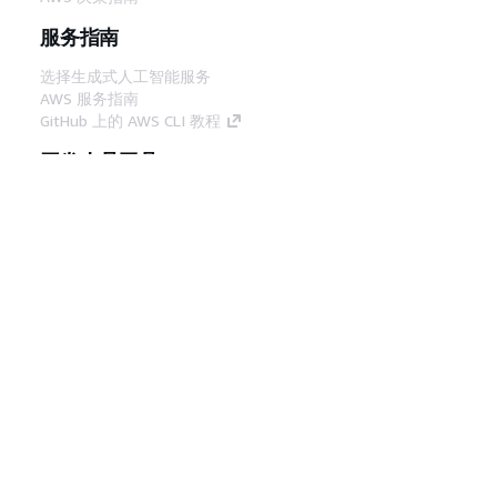
服务指南
选择生成式人工智能服务
AWS 服务指南
GitHub 上的 AWS CLI 教程
开发人员工具
AWS 代码示例库
AWS CLI
AWS 构建者中心
AWS 开发人员工具博客
有用的链接
下载 AWS 文档 MCP 服务器
登录 AWS 管理控制台
AWS re:Post
隐私
网站条款
Cookie 首选项
© 2026,
Amazon Web Services, Inc. 或其附属公司。保留所有