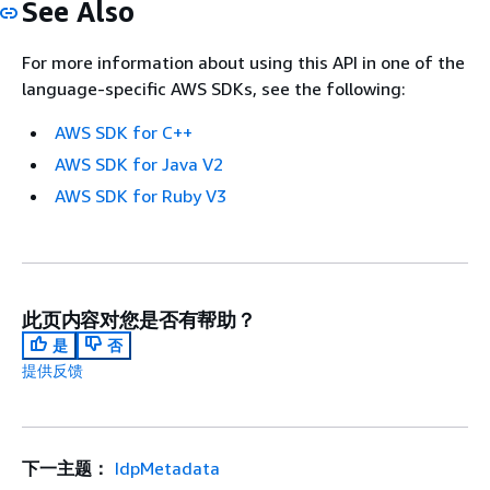
See Also
For more information about using this API in one of the
language-specific AWS SDKs, see the following:
AWS SDK for C++
AWS SDK for Java V2
AWS SDK for Ruby V3
此页内容对您是否有帮助？
是
否
提供反馈
下一主题：
IdpMetadata