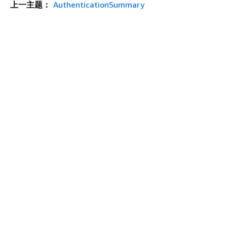
上一主题：
AuthenticationSummary