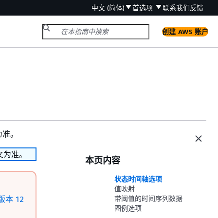
中文 (简体)
首选项
联系我们
反馈
创建 AWS 账户
为准。
文为准。
本页内容
状态时间轴选项
值映射
 版本 12
带阈值的时间序列数据
图例选项