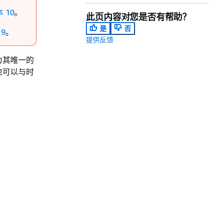
 10
。
此页内容对您是否有帮助？
是
否
 9
。
提供反馈
为其唯一的
也可以与时
。