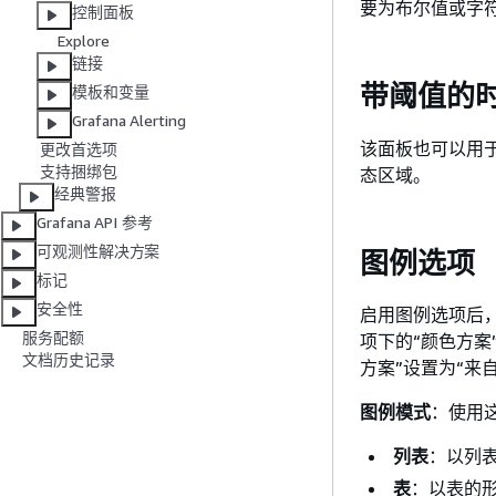
要为布尔值或字
控制面板
Explore
链接
带阈值的
模板和变量
Grafana Alerting
该面板也可以用
更改首选项
支持捆绑包
态区域。
经典警报
Grafana API 参考
可观测性解决方案
图例选项
标记
安全性
启用图例选项后
服务配额
项下的“颜色方案
文档历史记录
方案”设置为“来
图例模式
：使用
列表
：以列
表
：以表的