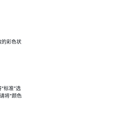
散的彩色状
“标准”选
请将“颜色