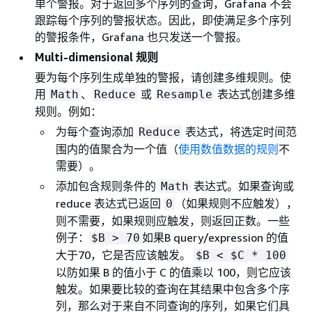
单个警报。对于返回多个序列的查询，Grafana 不会
跟踪每个序列的警报状态。因此，即使满足多个序列
的警报条件，Grafana 也只发送一个警报。
Multi-dimensional 规则
要为每个序列生成单独的警报，请创建多维规则。使
用
、
或
表达式创建多维
Math
Reduce
Resample
规则。例如：
为每个查询添加
表达式，将选定时间范
Reduce
围内的值聚合为一个值（
使用数值数据的规则
不
需要）。
添加包含规则条件的
表达式。如果查询或
Math
reduce 表达式已返回
（如果规则不应触发），
0
则不需要，如果规则应触发，则返回正数。一些
例子：
如果B query/expression 的值
$B > 70
大于70，它是否应该触发。
$B < $C * 100
以防如果 B 的值小于 C 的值乘以 100，则它应该
触发。如果要比较的查询在其结果中包含多个序
列，那么对于来自不同查询的序列，如果它们具