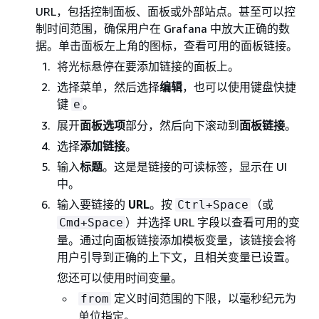
URL，包括控制面板、面板或外部站点。甚至可以控
制时间范围，确保用户在 Grafana 中放大正确的数
据。单击面板左上角的图标，查看可用的面板链接。
将光标悬停在要添加链接的面板上。
选择菜单，然后选择
编辑
，也可以使用键盘快捷
键
。
e
展开
面板选项
部分，然后向下滚动到
面板链接
。
选择
添加链接
。
输入
标题
。这是是链接的可读标签，显示在 UI
中。
输入要链接的
URL
。按
（或
Ctrl+Space
）并选择 URL 字段以查看可用的变
Cmd+Space
量。通过向面板链接添加模板变量，该链接会将
用户引导到正确的上下文，且相关变量已设置。
您还可以使用时间变量。
定义时间范围的下限，以毫秒纪元为
from
单位指定。