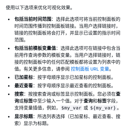
使用以下选项来优化可视化效果。
包括当前时间范围
：选择此选项可将当前控制面板的
时间范围传播到控制面板链接。当用户选择链接时，
链接的控制面板将会打开，并显示已设置的指示时间
范围。
包括当前模板变量值
：选择此选项可在链接中包含当
前用作查询参数的模板变量。当用户选择链接时，链
接的控制面板中的任何匹配模板都将设置为列表中的
值。有关更多信息，请参阅
控制面板 URL 变量
。
已加星标
：按字母顺序显示已加星标的控制面板。
最近查看
：按字母顺序显示最近查看的控制面板。
搜索
：按搜索查询或标签显示控制面板。您必须在
查
询
或
标签
中至少输入一个值。对于
查询
和
标签
字段，
支持变量插值，例如，
或
。
$my_var
$
{
my_var}
显示标题
：所选列表选择（已加星标、最近查看、搜
索）显示为标题。