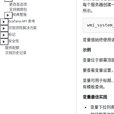
每个服务器创建
更改首选项
支持捆绑包
所示。
经典警报
Grafana API 参考
wmi_system
可观测性解决方案
标记
变量值始终使用
安全性
服务配额
示例
文档历史记录
变量位于屏幕顶
要查看变量设置
变量可用于标题
有模板查询。
变量最佳实践
变量下拉列