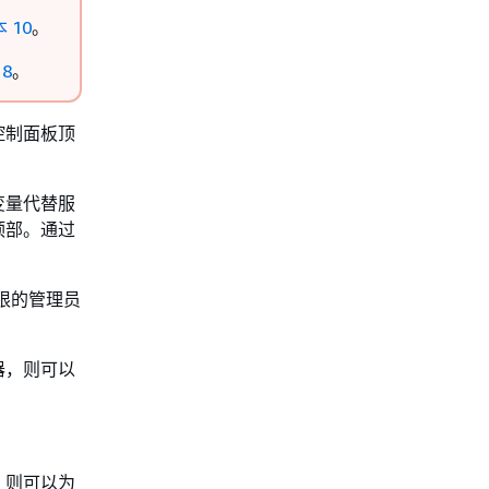
 10
。
 8
。
控制面板顶
变量代替服
顶部。通过
权限的管理员
器，则可以
。
，则可以为