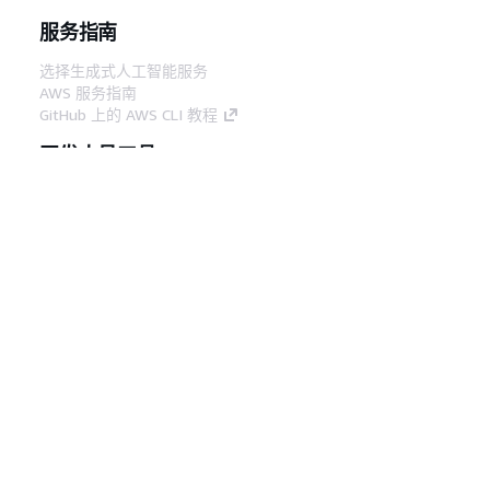
服务指南
选择生成式人工智能服务
AWS 服务指南
GitHub 上的 AWS CLI 教程
开发人员工具
AWS 代码示例库
AWS CLI
AWS 构建者中心
AWS 开发人员工具博客
有用的链接
下载 AWS 文档 MCP 服务器
登录 AWS 管理控制台
AWS re:Post
隐私
网站条款
Cookie 首选项
© 2026,
Amazon Web Services, Inc. 或其附属公司。保留所有