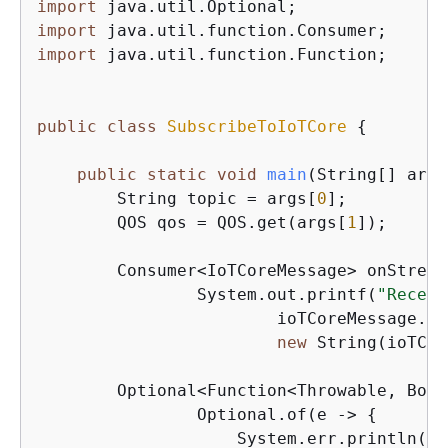
import
import
import
 java.util.function.Function;

public
class
SubscribeToIoTCore
{
public
static
void
main
(String[] args
        String topic = args[
0
];

        QOS qos = QOS.get(args[
1
]);

        Consumer<IoTCoreMessage> onStream
                System.out.printf(
"Receiv
                        ioTCoreMessage.ge
new
 String(ioTCor
        Optional<Function<Throwable, Bool
                Optional.of(e -> 
{
                    System.err.println(
"R