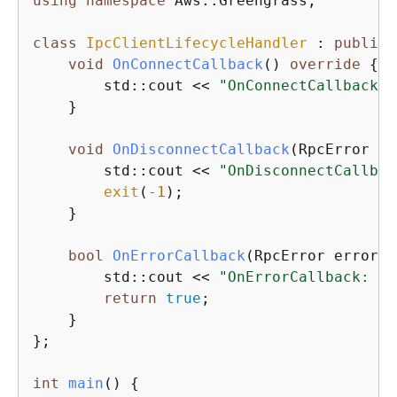
using
namespace
 Aws::Greengrass;

class
IpcClientLifecycleHandler
 :
public
 
void
OnConnectCallback
()
override
{
        std::cout << 
"OnConnectCallback"
 
    }

void
OnDisconnectCallback
(RpcError er
        std::cout << 
"OnDisconnectCallbac
exit
(
-1
);

    }

bool
OnErrorCallback
(RpcError error)
        std::cout << 
"OnErrorCallback: "
 
return
true
;

    }

};

int
main
()
{