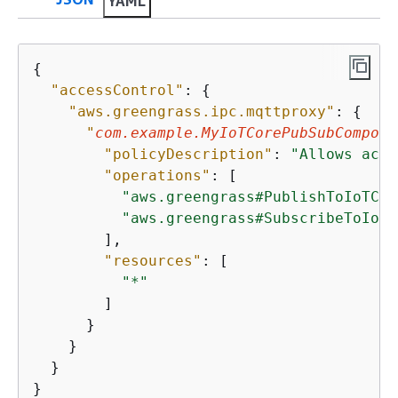
YAML
{
"accessControl"
: 
{
"aws.greengrass.ipc.mqttproxy"
: 
{
"
com.example.MyIoTCorePubSubCompone
"policyDescription"
: 
"Allows acce
"operations"
: [

"aws.greengrass#PublishToIoTCor
"aws.greengrass#SubscribeToIoTC
        ],

"resources"
: [

"*"
        ]

      }

    }

  }

}