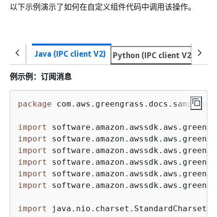
以下示例演示了如何在自定义组件代码中调用该操作。
Java (IPC client V2)
Python (IPC client V2)
Java
例示例：订阅消息
package
 com.aws.greengrass.docs.samples.ip
import
import
import
import
import
import
 software.amazon.awssdk.aws.greengr
import