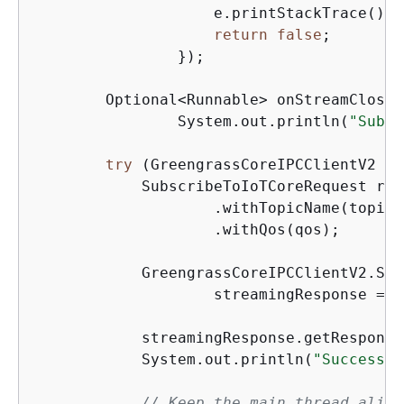
                    e.printStackTrace();

return
false
;

                });

        Optional<Runnable> onStreamClosed
                System.out.println(
"Subsc
try
 (GreengrassCoreIPCClientV2 ip
            SubscribeToIoTCoreRequest req
                    .withTopicName(topic)

                    .withQos(qos);

            GreengrassCoreIPCClientV2.Str
                    streamingResponse = i
            streamingResponse.getResponse(
            System.out.println(
"Successfu
// Keep the main thread alive