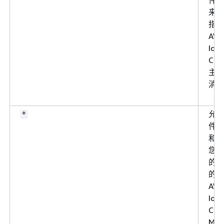
件
来
指
AW
IoT
Cor
主
消
允
*
件
和
您
的
的
AW
IoT
Cor
MQ