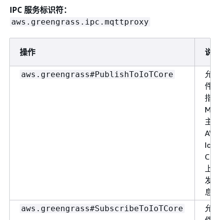
IPC 服务标识符：
aws.greengrass.ipc.mqttproxy
操作
说
允
aws.greengrass#PublishToIoTCore
件
指
MQ
主
AW
IoT
Cor
上
发
息
允
aws.greengrass#SubscribeToIoTCore