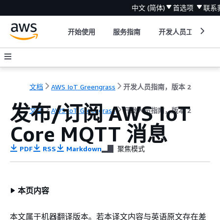
中文 (简体)
首选项
联系
开始使用
服务指南
开发人员工具
文档
AWS IoT Greengrass
开发人员指南，版本 2
发布/订阅 AWS IoT
文档
AWS IoT Greengrass
开发人员指南，版本 2
Core MQTT 消息
PDF
RSS
Markdown
聚焦模式
本页内容
本文属于机器翻译版本。若本译文内容与英语原文存在差