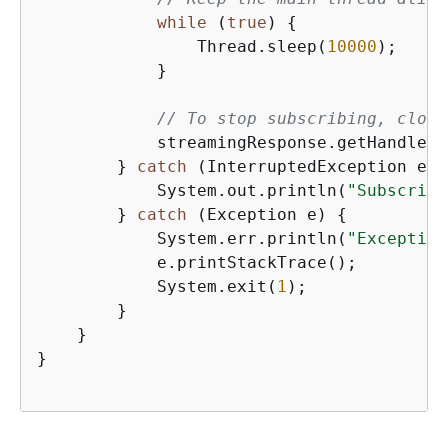
while
 (
true
) 
{
                Thread.sleep(
10000
);

            }

// To stop subscribing, close
            streamingResponse.getHandler(
        } 
catch
 (InterruptedException e) 
            System.out.println(
"Subscribe
        } 
catch
 (Exception e) 
{
            System.err.println(
"Exception
            e.printStackTrace();

            System.exit(
1
);

        }

    }

}
