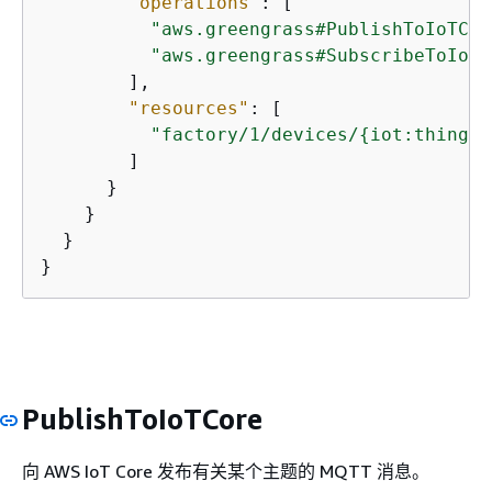
"operations"
: [

"aws.greengrass#PublishToIoTCor
"aws.greengrass#SubscribeToIoTC
        ],

"resources"
: [

"factory/1/devices/
{
iot:thingNa
        ]

      }

    }

  }

}
PublishToIoTCore
向 AWS IoT Core 发布有关某个主题的 MQTT 消息。