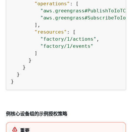
"operations"
: [

"aws.greengrass#PublishToIoTCor
"aws.greengrass#SubscribeToIoTC
        ],

"resources"
: [

"factory/1/actions"
,

"factory/1/events"
        ]

      }

    }

  }

}
例核心设备组的示例授权策略
重要