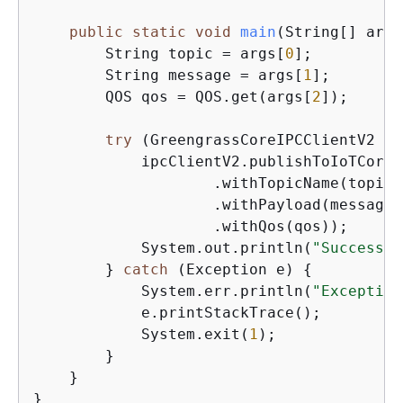
public
static
void
main
(String[] args
        String topic = args[
0
];

        String message = args[
1
];

        QOS qos = QOS.get(args[
2
]);

try
 (GreengrassCoreIPCClientV2 ip
            ipcClientV2.publishToIoTCore(
                    .withTopicName(topic)

                    .withPayload(message.
                    .withQos(qos));

            System.out.println(
"Successfu
        } 
catch
 (Exception e) 
{
            System.err.println(
"Exception
            e.printStackTrace();

            System.exit(
1
);

        }

    }
