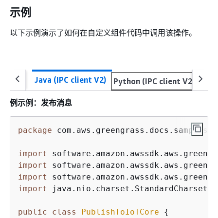
示例
以下示例演示了如何在自定义组件代码中调用该操作。
Java (IPC client V2)
Python (IPC client V2)
Java
例示例：发布消息
package
 com.aws.greengrass.docs.samples.ip
import
import
import
import
 java.nio.charset.StandardCharsets;

public
class
PublishToIoTCore
{