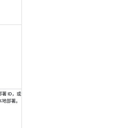
部署 ID，或使用
来允许访问
*
本地部署。