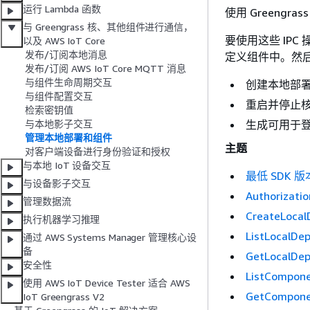
运行 Lambda 函数
使用 Greengra
与 Greengrass 核、其他组件进行通信，
要使用这些 IPC
以及 AWS IoT Core
发布/订阅本地消息
定义组件中。然后
发布/订阅 AWS IoT Core MQTT 消息
与组件生命周期交互
创建本地部署，
与组件配置交互
重启并停止核心
检索密钥值
生成可用于
与本地影子交互
管理本地部署和组件
主题
对客户端设备进行身份验证和授权
与本地 IoT 设备交互
最低 SDK 版
与设备影子交互
Authorizatio
管理数据流
CreateLocal
执行机器学习推理
ListLocalDe
通过 AWS Systems Manager 管理核心设
备
GetLocalDe
安全性
ListCompon
使用 AWS IoT Device Tester 适合 AWS
GetCompone
IoT Greengrass V2