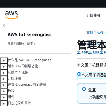
开始使用
文档
AWS I
AWS IoT Greengrass
管理
文档
AWS I
开发人员指南，版本 2
PDF
RSS
M
什么是 AWS IoT Greengrass?
本文属于机器翻
版本 2 中的新增功能
从版本 1 迁移
本文属于机器
开始使用
设置 Greengrass 核心设备
注意
教程
此功能适
组件
日志记录和监控