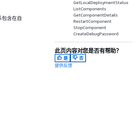
GetLocalDeploymentStatus
。
ListComponents
GetComponentDetails
关系包含在自
RestartComponent
StopComponent
CreateDebugPassword
此页内容对您是否有帮助？
是
否
提供反馈