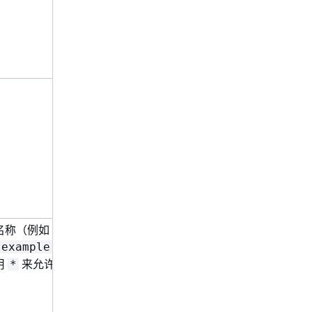
名称（例如
），
.example.HelloWorld
用
来允许访问所有组件。
*