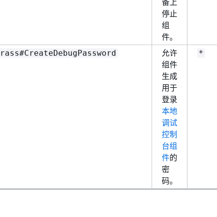
备上
停止
组
件。
允许
rass#CreateDebugPassword
*
组件
生成
用于
登录
本地
调试
控制
台组
件
的
密
码。