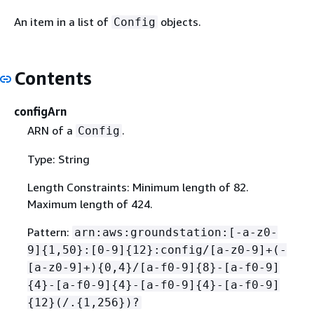
An item in a list of
objects.
Config
Contents
configArn
ARN of a
.
Config
Type: String
Length Constraints: Minimum length of 82.
Maximum length of 424.
Pattern:
arn:aws:groundstation:[-a-z0-
9]
{
1,50}:[0-9]
{
12}:config/[a-z0-9]+(-
[a-z0-9]+)
{
0,4}/[a-f0-9]
{
8}-[a-f0-9]
{
4}-[a-f0-9]
{
4}-[a-f0-9]
{
4}-[a-f0-9]
{
12}(/.
{
1,256})?