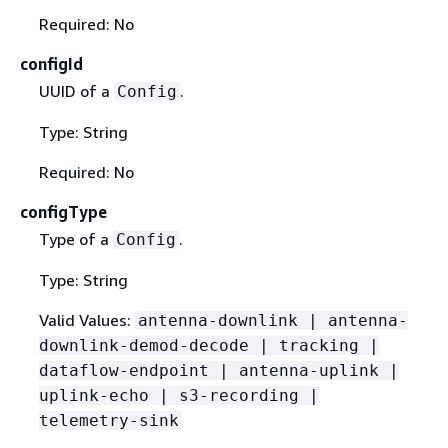
Required: No
configId
UUID of a
.
Config
Type: String
Required: No
configType
Type of a
.
Config
Type: String
Valid Values:
antenna-downlink | antenna-
downlink-demod-decode | tracking |
dataflow-endpoint | antenna-uplink |
uplink-echo | s3-recording |
telemetry-sink