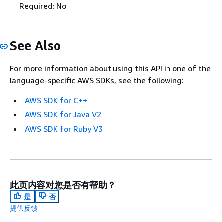
Required: No
See Also
For more information about using this API in one of the
language-specific AWS SDKs, see the following:
AWS SDK for C++
AWS SDK for Java V2
AWS SDK for Ruby V3
此页内容对您是否有帮助？
是
否
提供反馈