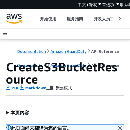
中文 (简体)
首选项
联系
开始使用
服务指南
开发人员工具
Documentation
Amazon GuardDuty
API Reference
CreateS3BucketRes
Documentation
Amazon GuardDuty
API Reference
ource
PDF
Markdown
聚焦模式
本页内容
此页面尚未翻译为您的语言。