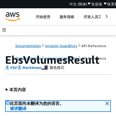
中文 (简体)
首选项
联系
开始使用
服务指南
开发人员工具
Documentation
Amazon GuardDuty
API Reference
EbsVolumesResult
Documentation
Amazon GuardDuty
API Reference
PDF
Markdown
聚焦模式
本页内容
此页面尚未翻译为您的语言。
请求翻译