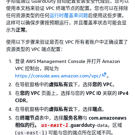
手动或通过 GuardDuty 自动配置安装安全代理后，您可以
使用本文档来验证 VPC 终端节点的配置。您也可以在排除
任何资源类型的任何
运行时覆盖率问题
后使用这些步骤。
这样可以确保步骤按预期运行，并且覆盖率状态可能会显
示为
正常
。
使用以下步骤来验证是否在 VPC 所有者账户中正确设置了
资源类型的 VPC 端点配置：
登录 AWS Management Console 并打开 Amazon
VPC 控制台，网址为
https://console.aws.amazon.com/vpc/
。
在导航窗格中的
虚拟私有云
下，选择
您的 VPC
。
在
您的 VPC
页面上，选择与您的
VPC ID
关联的
IPv4
CIDR
。
在导航窗格中的
虚拟私有云
下，选择
端点
。
在
终端节点
表中，选择
服务名称
与
com.amazonaws
相似的行。
.guardduty
-data。区域
us-east-1
(
) 可能与您的端点所在区域不同。
us-east-1