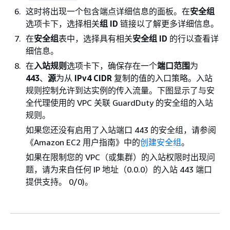
这时将出现一个包含端点详细信息的面板。在
安全组
选项卡下，选择相关
组 ID
链接以了解更多详细信息。
在
安全组
表中，选择具有相关
安全组 ID
的行以查看详
细信息。
在
入站规则
选项卡下，确保存在一个
端口范围
为
443
、
源
为从
IPv4 CIDR
复制的值的入口策略。入站
规则控制允许到达实例的传入流量。下图显示了与安
全代理使用的 VPC 关联 GuardDuty 的安全组的入站
规则。
如果您还没有启用了入站端口 443 的安全组，请参阅
《Amazon EC2 用户指南》中的
创建安全组
。
如果在限制您的 VPC（或集群）的入站权限时出现问
题，请为来自任何 IP 地址（0.0.0）的入站 443 端口
提供支持。 0/0)。