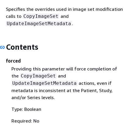
Specifies the overrides used in image set modification
calls to
and
CopyImageSet
.
UpdateImageSetMetadata
Contents
forced
Providing this parameter will force completion of
the
and
CopyImageSet
actions, even if
UpdateImageSetMetadata
metadata is inconsistent at the Patient, Study,
and/or Series levels.
Type: Boolean
Required: No