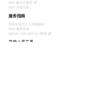
AWS 解决方案库
AWS 决策指南
服务指南
选择生成式人工智能服务
AWS 服务指南
GitHub 上的 AWS CLI 教程
开发人员工具
AWS 代码示例库
AWS CLI
AWS 构建者中心
AWS 开发人员工具博客
有用的链接
下载 AWS 文档 MCP 服务器
登录 AWS 管理控制台
AWS re:Post
隐私
网站条款
Cookie 首选项
© 2026,