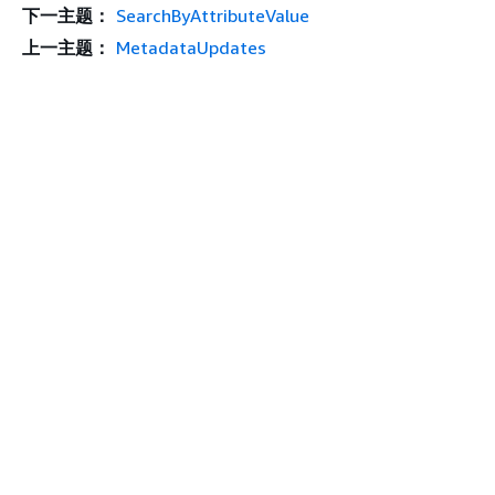
下一主题：
SearchByAttributeValue
上一主题：
MetadataUpdates