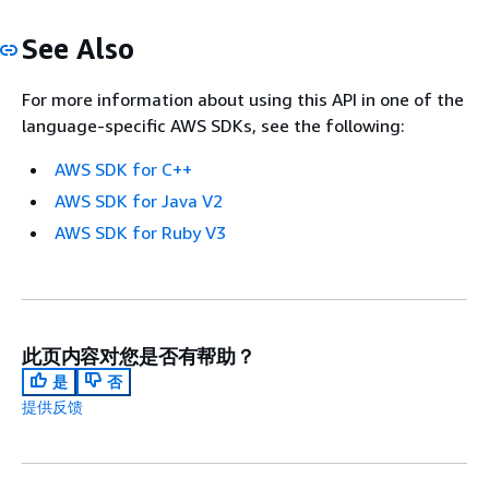
See Also
For more information about using this API in one of the
language-specific AWS SDKs, see the following:
AWS SDK for C++
AWS SDK for Java V2
AWS SDK for Ruby V3
此页内容对您是否有帮助？
是
否
提供反馈