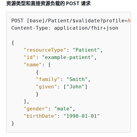
资源类型和直接资源负载的 POST 请求
POST [base]/Patient/$validate?profile=
htt
Content-Type: application/fhir+json

{
"resourceType"
: 
"Patient"
,

"id"
: 
"example-patient"
,

"name"
: [

{
"family"
: 
"Smith"
,

"given"
: [
"John"
]

        }

    ],

"gender"
: 
"male"
,

"birthDate"
: 
"1990-01-01"
}