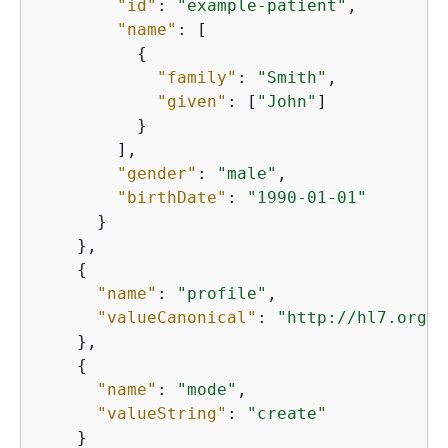
"id"
: 
"example-patient"
,

"name"
: [

{
"family"
: 
"Smith"
,

"given"
: [
"John"
]

          }

        ],

"gender"
: 
"male"
,

"birthDate"
: 
"1990-01-01"
      }

    },

{
"name"
: 
"profile"
,

"valueCanonical"
: 
"http://hl7.org/f
    },

{
"name"
: 
"mode"
,

"valueString"
: 
"create"
    }
