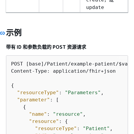
update
示例
带有 ID 和参数负载的 POST 资源请求
POST [base]/Patient/example-patient/$valid
Content-Type: application/fhir+json

{
"resourceType"
: 
"Parameters"
,

"parameter"
: [

{
"name"
: 
"resource"
,

"resource"
: 
{
"resourceType"
: 
"Patient"
,
