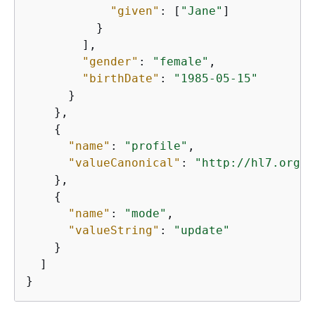
"given"
: [
"Jane"
]

          }

        ],

"gender"
: 
"female"
,

"birthDate"
: 
"1985-05-15"
      }

    },

{
"name"
: 
"profile"
,

"valueCanonical"
: 
"http://hl7.org/f
    },

{
"name"
: 
"mode"
,

"valueString"
: 
"update"
    }

  ]

}