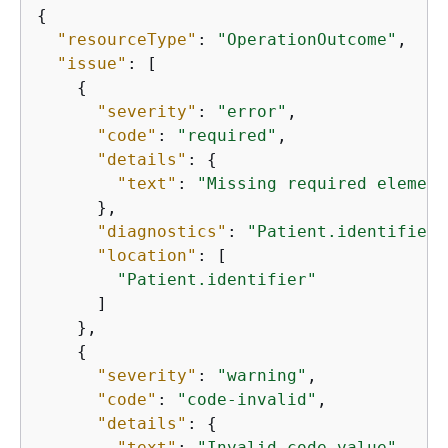
{
"resourceType"
: 
"OperationOutcome"
,

"issue"
: [

{
"severity"
: 
"error"
,

"code"
: 
"required"
,

"details"
: 
{
"text"
: 
"Missing required element
      },

"diagnostics"
: 
"Patient.identifier 
"location"
: [

"Patient.identifier"
      ]

    },

{
"severity"
: 
"warning"
,

"code"
: 
"code-invalid"
,

"details"
: 
{
"text"
: 
"Invalid code value"