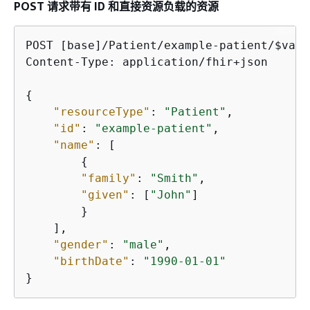
POST 请求带有 ID 和直接资源负载的资源
POST [base]/Patient/example-patient/$vali
Content-Type: application/fhir+json

{
"resourceType"
: 
"Patient"
,

"id"
: 
"example-patient"
,

"name"
: [

{
"family"
: 
"Smith"
,

"given"
: [
"John"
]

        }

    ],

"gender"
: 
"male"
,

"birthDate"
: 
"1990-01-01"
}