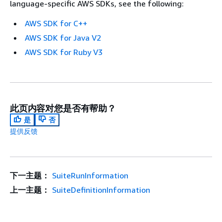
language-specific AWS SDKs, see the following:
AWS SDK for C++
AWS SDK for Java V2
AWS SDK for Ruby V3
此页内容对您是否有帮助？
是
否
提供反馈
下一主题：
SuiteRunInformation
上一主题：
SuiteDefinitionInformation