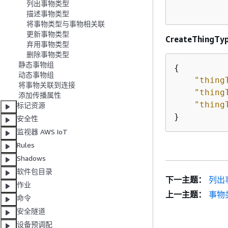
列出事物类型
          
描述事物类型
将事物类型与事物相关联
更新事物类型
CreateThingTy
弃用事物类型
删除事物类型
静态事物组
{
动态事物组
"thing
将事物关联到连接
"thing
添加传播属性
"thing
标记资源
}
安全性
监视器 AWS IoT
Rules
Shadows
软件包目录
下一主题：
列出
作业
上一主题：
事物
命令
安全隧道
设备预调配