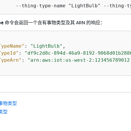
      --thing-type-name "LightBulb" --thing-t
pe
命令会返回一个含有事物类型及其 ARN 的响应：
TypeName"
: 
"LightBulb"
,

TypeId"
: 
"df9c2d8c-894d-46a9-8192-9068d01b288
TypeArn"
: 
"arn:aws:iot:us-west-2:123456789012
事物类型
类型