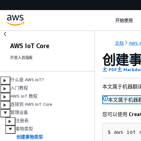
开始使用
文档
AWS I
AWS IoT Core
创建
文档
AWS I
开发人员指南
PDF
Markdo
什么是 AWS IoT?
本文属于机器翻
入门教程
AWS IoT 教程
本文属于机器
连接到 AWS IoT Core
管理设备
您可以使用
Crea
注册表
事物类型
$ aws iot 
创建事物类型