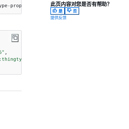
此页内容对您是否有帮助？
ype-properties "thingTypeDescription=light bu
是
否
提供反馈
6"
,

:thingtype/LightBulb"