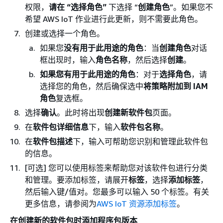
权限，
请在 “选择角色”
下选择 “
创建角色
”。如果您不
希望 AWS IoT 作业进行此更新，则不需要此角色。
创建或选择一个角色。
如果您
没有用于此用途的角色
：当
创建角色
对话
框出现时，输入
角色名称
，然后选择
创建
。
如果您有用于此用途的角色
：对于
选择角色
，请
选择您的角色，然后确保选中
将策略附加到 IAM
角色
复选框。
选择
确认
。此时将出现
创建新软件包
页面。
在
软件包详细信息
下，输入
软件包名称
。
在
软件包描述
下，输入可帮助您识别和管理此软件包
的信息。
[可选] 您可以使用标签来帮助您对该软件包进行分类
和管理。要添加标签，请展开
标签
，选择
添加标签
，
然后输入键/值对。您最多可以输入 50 个标签。有关
更多信息，请参阅为
AWS IoT 资源添加标签
。
在创建新的软件包时添加程序包版本