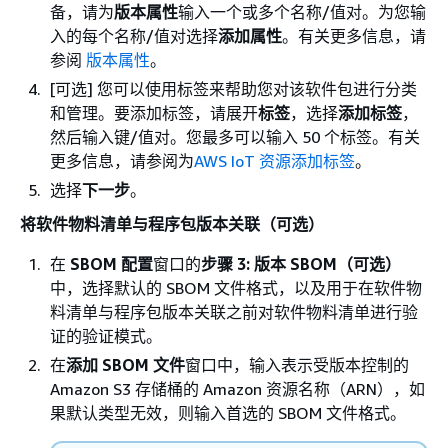
备，请为
版本属性
输入一个或多个名称/值对。为您输
入的每个名称/值对选择
添加属性
。有关更多信息，请
参阅
版本属性
。
[可选] 您可以使用标签来帮助您对该软件包进行分类
和管理。要添加标签，请展开
标签
，选择
添加标签
，
然后输入键/值对。您最多可以输入 50 个标签。有关
更多信息，请参阅为
AWS IoT 资源添加标签
。
选择
下一步
。
将软件物料清单与程序包版本关联（可选）
在
SBOM 配置
窗口的
步骤 3: 版本 SBOM（可选）
中，选择默认的 SBOM 文件格式，以及用于在软件物
料清单与程序包版本关联之前对软件物料清单进行验
证的验证模式。
在
添加 SBOM 文件
窗口中，输入表示受版本控制的
Amazon S3 存储桶的 Amazon 资源名称（ARN），如
果默认类型无效，则输入首选的 SBOM 文件格式。