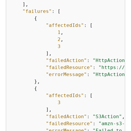
    ],

"failures"
: [

{
"affectedIds"
: [

1
,

2
,

3
            ],

"failedAction"
: 
"HttpAction"
,

"failedResource"
: 
"https://ex
"errorMessage"
: 
"HttpAction f
        },

{
"affectedIds"
: [

3
            ],

"failedAction"
: 
"S3Action"
,

"failedResource"
: 
"amzn-s3-de
"errorMessage"
: 
"Failed to pu