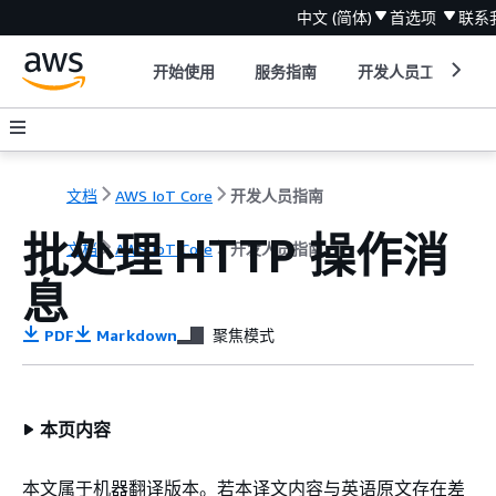
中文 (简体)
首选项
联系
开始使用
服务指南
开发人员工具
文档
AWS IoT Core
开发人员指南
批处理 HTTP 操作消
文档
AWS IoT Core
开发人员指南
息
PDF
Markdown
聚焦模式
本页内容
本文属于机器翻译版本。若本译文内容与英语原文存在差