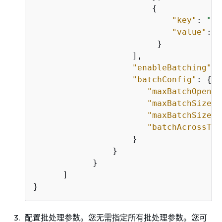
{
"key"
: 
"su
"value"
: 
"
                         }

                    ],

"enableBatching"
: 
"batchConfig"
: 
{
"maxBatchOpenMs
"maxBatchSize"
:
"maxBatchSizeBy
"batchAcrossTop
                    }

                }

            }

      ]

}
配置批处理参数。您无需指定所有批处理参数。您可