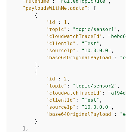
"ruleName"
: 
"FailedTopicRule"
,

"payloadsWithMetadata"
: [

{
"id"
: 
1
,

"topic"
: 
"topic/sensor1"
,

"cloudwatchTraceId"
: 
"bebd6d9
"clientId"
: 
"Test"
,

"sourceIp"
: 
"10.0.0.0"
,

"base64OriginalPayload"
: 
"eyJ
        },

{
"id"
: 
2
,

"topic"
: 
"topic/sensor2"
,

"cloudwatchTraceId"
: 
"af94d3b
"clientId"
: 
"Test"
,

"sourceIp"
: 
"10.0.0.0"
,

"base64OriginalPayload"
: 
"eyJ
        }

    ],
