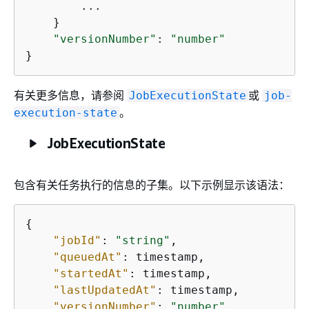
        ...

    }

"versionNumber"
: 
"number"
}
有关更多信息，请参阅
或
JobExecutionState
job-
。
execution-state
JobExecutionState
包含有关任务执行的信息的子集。以下示例显示该语法：
{
"jobId"
: 
"string"
,

"queuedAt"
: timestamp,

"startedAt"
: timestamp,

"lastUpdatedAt"
: timestamp,

"versionNumber"
: 
"number"
,
