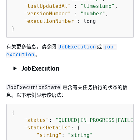
"lastUpdatedAt"
 : 
"timestamp"
,

"versionNumber"
 : 
"number"
,

"executionNumber"
: long

}
有关更多信息，请参阅
或
JobExecution
job-
。
execution
JobExecution
包含有关任务执行的状态的信
JobExecutionState
息。以下示例显示该语法：
{
"status"
: 
"QUEUED|IN_PROGRESS|FAILED|
"statusDetails"
: 
{
"string"
: 
"string"