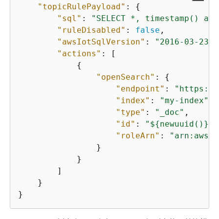
"topicRulePayload"
: 
{
"sql"
: 
"SELECT *, timestamp() as 
"ruleDisabled"
: 
false
,

"awsIotSqlVersion"
: 
"2016-03-23"
,

"actions"
: [

{
"openSearch"
: 
{
"endpoint"
: 
"https://
"index"
: 
"my-index"
,

"type"
: 
"_doc"
,

"id"
: 
"$
{
newuuid()}"
,

"roleArn"
: 
"arn:aws:i
                }

            }

        ]

    }

}