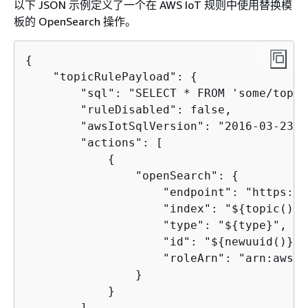
以下 JSON 示例定义了一个在 AWS IoT 规则中使用替换模
板的 OpenSearch 操作。
{
    "topicRulePayload": 
{
        "sql": "SELECT * FROM 'some/topic'
        "ruleDisabled": false,

        "awsIotSqlVersion": "2016-03-23",

        "actions": [

{
                "openSearch": 
{
                    "endpoint": "https://
                    "index": "$
{
topic()}",
                    "type": "$
{
type}",

                    "id": "$
{
newuuid()}",

                    "roleArn": "arn:aws:i
                }

            }

        ]
